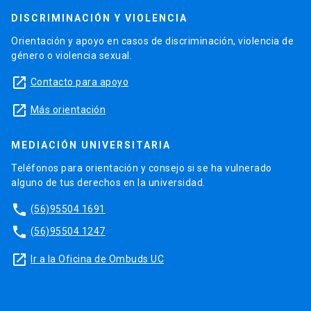
DISCRIMINACIÓN Y VIOLENCIA
Orientación y apoyo en casos de discriminación, violencia de
género o violencia sexual.
launch
Contacto para apoyo
launch
Más orientación
MEDIACIÓN UNIVERSITARIA
Teléfonos para orientación y consejo si se ha vulnerado
alguno de tus derechos en la universidad.
phone
(56)95504 1691
phone
(56)95504 1247
launch
Ir a la Oficina de Ombuds UC