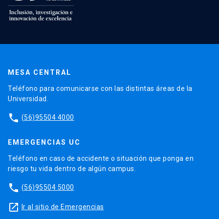
MESA CENTRAL
Teléfono para comunicarse con las distintas áreas de la
Universidad.
phone
(56)95504 4000
EMERGENCIAS UC
Teléfono en caso de accidente o situación que ponga en
riesgo tu vida dentro de algún campus.
phone
(56)95504 5000
launch
Ir al sitio de Emergencias