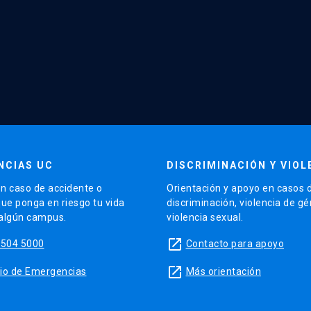
NCIAS UC
DISCRIMINACIÓN Y VIOL
n caso de accidente o
Orientación y apoyo en casos 
que ponga en riesgo tu vida
discriminación, violencia de g
 algún campus.
violencia sexual.
launch
5504 5000
Contacto para apoyo
launch
sitio de Emergencias
Más orientación