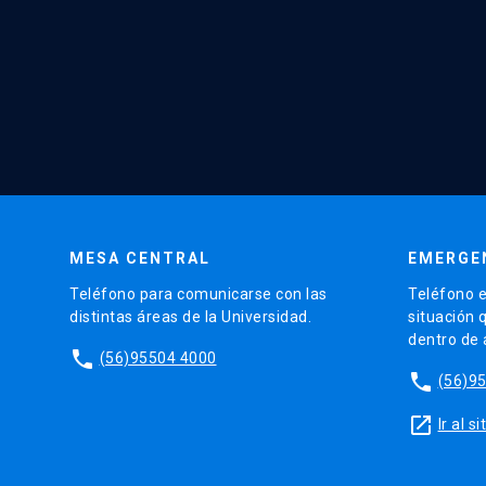
MESA CENTRAL
EMERGE
Teléfono para comunicarse con las
Teléfono e
distintas áreas de la Universidad.
situación 
dentro de
phone
(56)95504 4000
phone
(56)9
launch
Ir al 