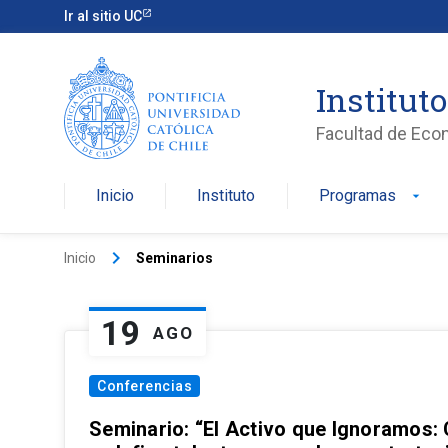
Ir al sitio UC
Institut
Facultad de Eco
Inicio
Instituto
Programas
arrow_drop_down
keyboard_arrow_right
Inicio
Seminarios
19
AGO
Conferencias
Seminario: “El Activo que Ignoramos: