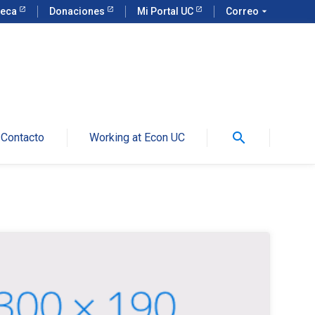
teca
Donaciones
Mi Portal UC
Correo
arrow_drop_down
search
Contacto
Working at Econ UC