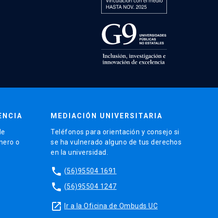
ENCIA
MEDIACIÓN UNIVERSITARIA
de
Teléfonos para orientación y consejo si
énero o
se ha vulnerado alguno de tus derechos
en la universidad.
phone
(56)95504 1691
phone
(56)95504 1247
launch
Ir a la Oficina de Ombuds UC