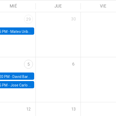
MIÉ
JUE
VIE
30
29
5 PM -
Mateo Uribe-Castro, Universidad de los Andes (Colombia)
6
5
20 PM -
David Bardey, Universidad de los Andes - CEDE
5 PM -
Jose Carlo Bermudez, UC (ME) & World Bank
12
13