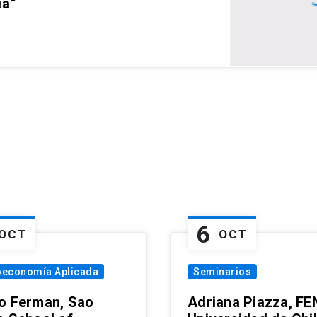
ia”
6
OCT
OCT
oeconomía Aplicada
Seminarios
o Ferman, Sao
Adriana Piazza, FE