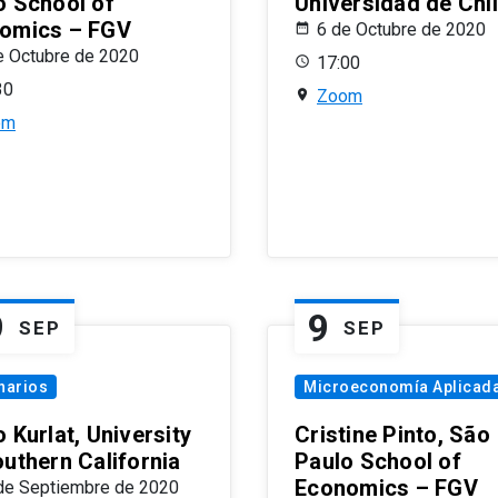
o School of
Universidad de Chi
omics – FGV
6 de Octubre de 2020
e Octubre de 2020
17:00
30
Zoom
om
9
9
SEP
SEP
narios
Microeconomía Aplicad
 Kurlat, University
Cristine Pinto, São
outhern California
Paulo School of
Economics – FGV
de Septiembre de 2020