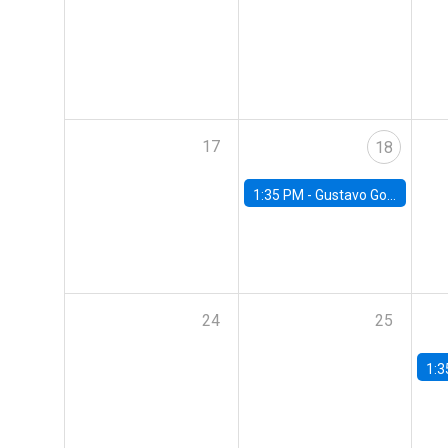
17
18
1:35 PM -
Gustavo González, Banco Central de Chile
24
25
1:3