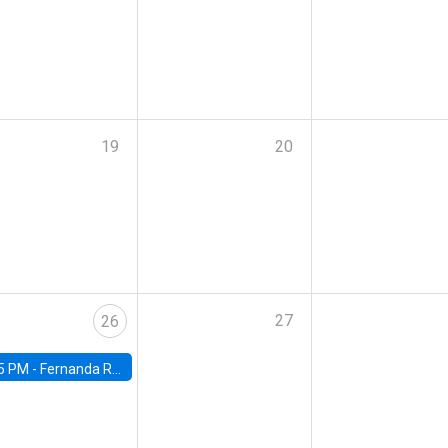
19
20
27
26
5 PM -
Fernanda Rojas Ampuero, University of Wisconsin-Madison