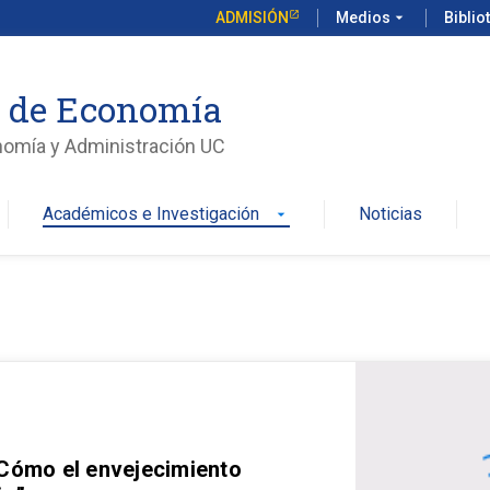
ADMISIÓN
Medios
arrow_drop_down
Biblio
o de Economía
nomía y Administración UC
Académicos e Investigación
Noticias
arrow_drop_down
 Cómo el envejecimiento