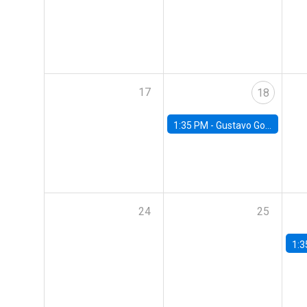
17
18
1:35 PM -
Gustavo González, Banco Central de Chile
24
25
1:3