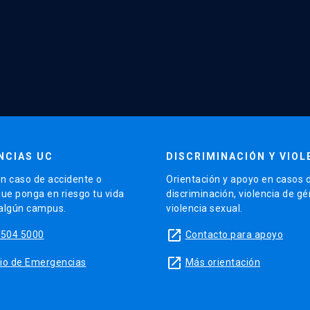
NCIAS UC
DISCRIMINACIÓN Y VIOL
n caso de accidente o
Orientación y apoyo en casos 
que ponga en riesgo tu vida
discriminación, violencia de g
 algún campus.
violencia sexual.
launch
5504 5000
Contacto para apoyo
launch
sitio de Emergencias
Más orientación