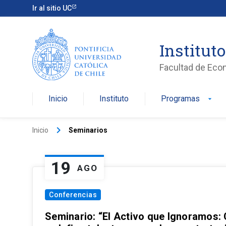
Ir al sitio UC
Institut
Facultad de Eco
Inicio
Instituto
Programas
arrow_drop_down
keyboard_arrow_right
Inicio
Seminarios
19
AGO
Conferencias
Seminario: “El Activo que Ignoramos: