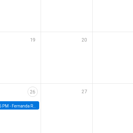
19
20
27
26
5 PM -
Fernanda Rojas Ampuero, University of Wisconsin-Madison