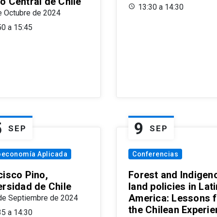
o Central de Chile
13:30 a 14:30
e Octubre de 2024
50 a 15:45
5
9
SEP
SEP
oeconomía Aplicada
Conferencias
cisco Pino,
Forest and Indigen
ersidad de Chile
land policies in Lati
America: Lessons 
de Septiembre de 2024
the Chilean Experi
35 a 14:30