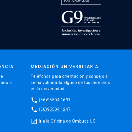
ENCIA
MEDIACIÓN UNIVERSITARIA
de
Teléfonos para orientación y consejo si
énero o
se ha vulnerado alguno de tus derechos
en la universidad.
phone
(56)95504 1691
phone
(56)95504 1247
launch
Ir a la Oficina de Ombuds UC