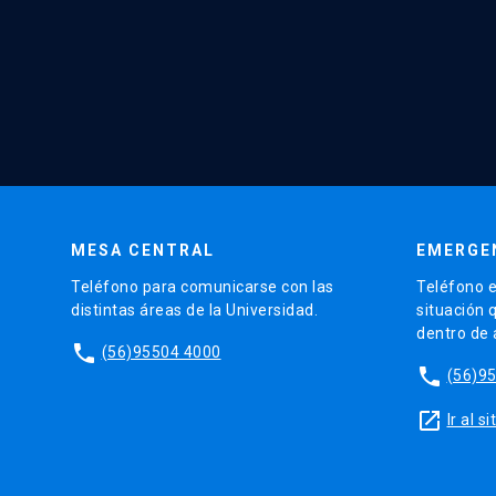
MESA CENTRAL
EMERGE
Teléfono para comunicarse con las
Teléfono e
distintas áreas de la Universidad.
situación 
dentro de
phone
(56)95504 4000
phone
(56)9
launch
Ir al 