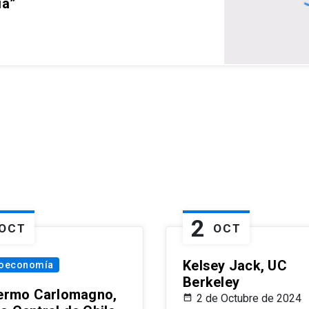
ia”
2
OCT
OCT
Kelsey Jack, UC
oeconomía
Berkeley
lermo Carlomagno,
2 de Octubre de 2024