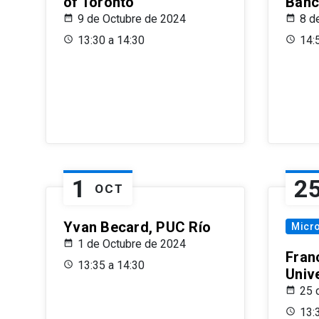
of Toronto
Banc
9 de Octubre de 2024
8 d
13:30 a 14:30
14:
1
2
OCT
Yvan Becard, PUC Río
Micr
1 de Octubre de 2024
Fran
13:35 a 14:30
Univ
25 
13: