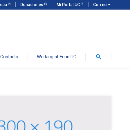
teca
Donaciones
Mi Portal UC
Correo
arrow_drop_down
search
Contacto
Working at Econ UC