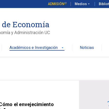
ADMISIÓN
Medios
arrow_drop_down
Biblio
o de Economía
nomía y Administración UC
Académicos e Investigación
Noticias
arrow_drop_down
 Cómo el envejecimiento