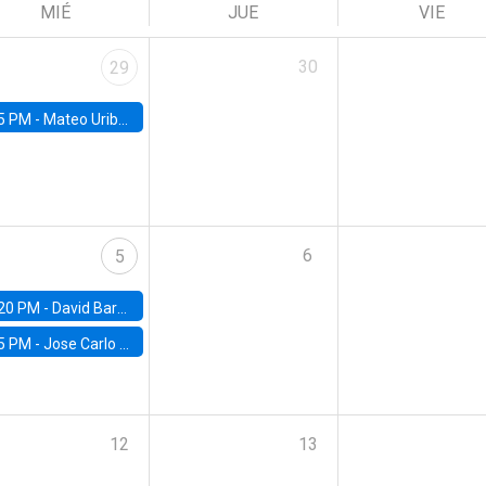
MIÉ
JUE
VIE
30
29
5 PM -
Mateo Uribe-Castro, Universidad de los Andes (Colombia)
6
5
20 PM -
David Bardey, Universidad de los Andes - CEDE
5 PM -
Jose Carlo Bermudez, UC (ME) & World Bank
12
13