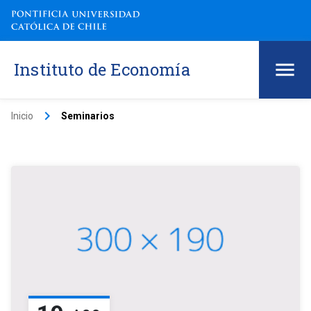
Instituto de Economía
keyboard_arrow_right
Inicio
Seminarios