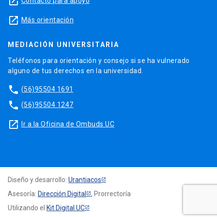
launch
Contacto para apoyo
launch
Más orientación
MEDIACIÓN UNIVERSITARIA
Teléfonos para orientación y consejo si se ha vulnerado
alguno de tus derechos en la universidad.
phone
(56)95504 1691
phone
(56)95504 1247
launch
Ir a la Oficina de Ombuds UC
Diseño y desarrollo:
Urantiacos
Asesoría:
Dirección Digital
, Prorrectoría
Utilizando el
Kit Digital UC