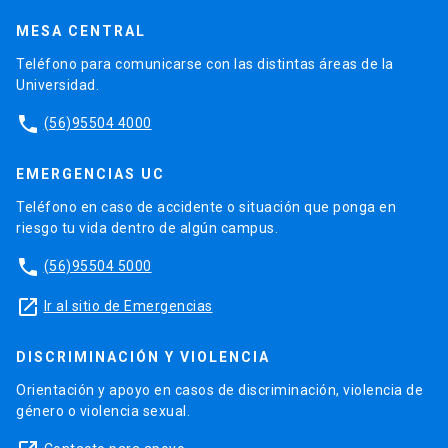
MESA CENTRAL
Teléfono para comunicarse con las distintas áreas de la
Universidad.
phone
(56)95504 4000
EMERGENCIAS UC
Teléfono en caso de accidente o situación que ponga en
riesgo tu vida dentro de algún campus.
phone
(56)95504 5000
launch
Ir al sitio de Emergencias
DISCRIMINACIÓN Y VIOLENCIA
Orientación y apoyo en casos de discriminación, violencia de
género o violencia sexual.