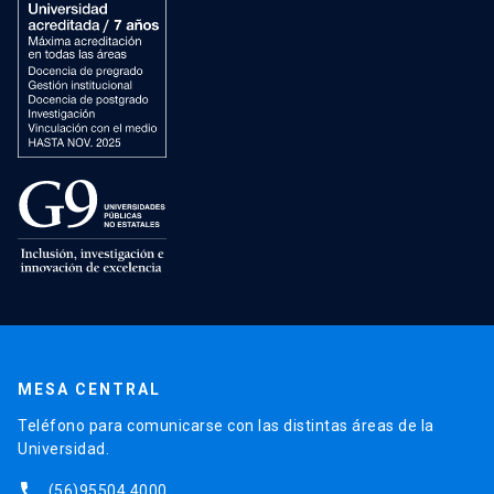
MESA CENTRAL
Teléfono para comunicarse con las distintas áreas de la
Universidad.
phone
(56)95504 4000