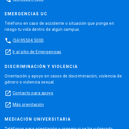
EMERGENCIAS UC
Teléfono en caso de accidente o situación que ponga en
riesgo tu vida dentro de algún campus.
phone
(56)95504 5000
launch
Ir al sitio de Emergencias
DISCRIMINACIÓN Y VIOLENCIA
Orientación y apoyo en casos de discriminación, violencia de
género o violencia sexual.
launch
Contacto para apoyo
launch
Más orientación
MEDIACIÓN UNIVERSITARIA
Teléfonos para orientación y consejo si se ha vulnerado