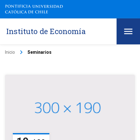
Instituto de Economía
keyboard_arrow_right
Inicio
Seminarios