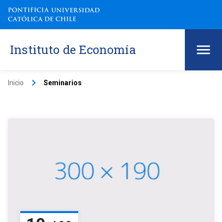
Instituto de Economía
keyboard_arrow_right
Inicio
Seminarios