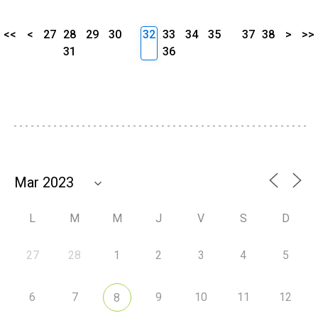
<<
<
27
28
29
30
32
33
34
35
37
38
>
>>
31
36
L
M
M
J
V
S
D
27
28
1
2
3
4
5
6
7
9
10
11
12
8