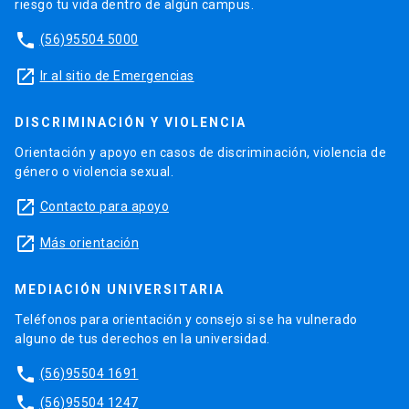
riesgo tu vida dentro de algún campus.
phone
(56)95504 5000
launch
Ir al sitio de Emergencias
DISCRIMINACIÓN Y VIOLENCIA
Orientación y apoyo en casos de discriminación, violencia de
género o violencia sexual.
launch
Contacto para apoyo
launch
Más orientación
MEDIACIÓN UNIVERSITARIA
Teléfonos para orientación y consejo si se ha vulnerado
alguno de tus derechos en la universidad.
phone
(56)95504 1691
phone
(56)95504 1247