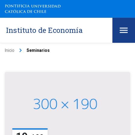
Instituto de Economía
keyboard_arrow_right
Inicio
Seminarios