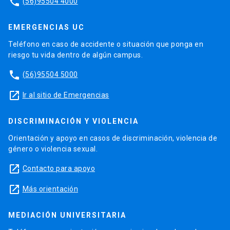
phone
(56)95504 4000
EMERGENCIAS UC
Teléfono en caso de accidente o situación que ponga en
riesgo tu vida dentro de algún campus.
phone
(56)95504 5000
launch
Ir al sitio de Emergencias
DISCRIMINACIÓN Y VIOLENCIA
Orientación y apoyo en casos de discriminación, violencia de
género o violencia sexual.
launch
Contacto para apoyo
launch
Más orientación
MEDIACIÓN UNIVERSITARIA