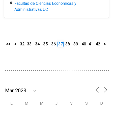
Facultad de Ciencias Económicas y
Administrativas UC
<<
<
32
33
34
35
36
37
38
39
40
41
42
>
L
M
M
J
V
S
D