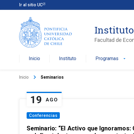
Ir al sitio UC
Institut
Facultad de Eco
Inicio
Instituto
Programas
arrow_drop_down
keyboard_arrow_right
Inicio
Seminarios
19
AGO
Conferencias
Seminario: “El Activo que Ignoramos: