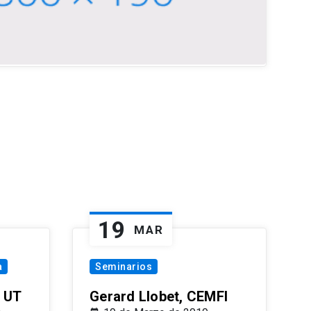
19
MAR
a
Seminarios
 UT
Gerard Llobet, CEMFI