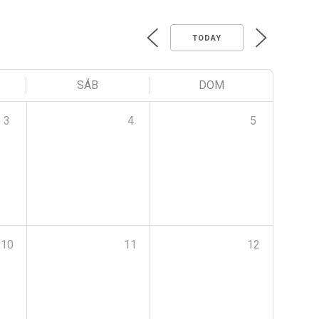
TODAY
SÁB
DOM
3
4
5
10
11
12