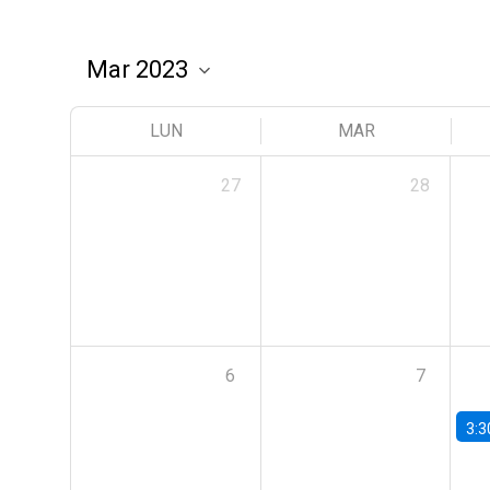
LUN
MAR
27
28
6
7
3:3