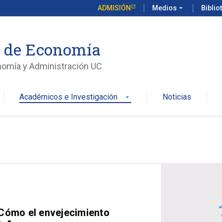
ADMISIÓN
Medios
arrow_drop_down
Biblio
o de Economía
nomía y Administración UC
Académicos e Investigación
Noticias
arrow_drop_down
 Cómo el envejecimiento