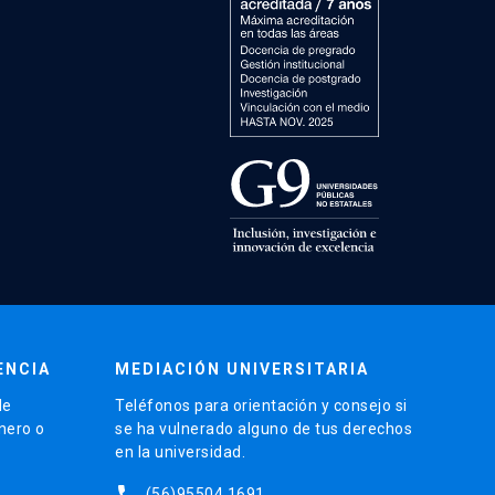
ENCIA
MEDIACIÓN UNIVERSITARIA
de
Teléfonos para orientación y consejo si
énero o
se ha vulnerado alguno de tus derechos
en la universidad.
phone
(56)95504 1691