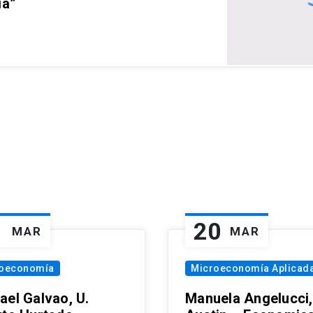
ia”
1
20
MAR
MAR
oeconomía
Microeconomía Aplicad
ael Galvao, U.
Manuela Angelucci,