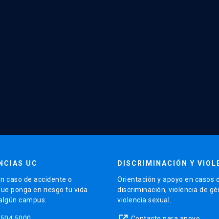
NCIAS UC
DISCRIMINACIÓN Y VIOL
n caso de accidente o
Orientación y apoyo en casos 
que ponga en riesgo tu vida
discriminación, violencia de g
 algún campus.
violencia sexual.
launch
5504 5000
Contacto para apoyo