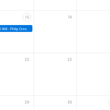
16
15
0 AM -
Philip Oreopolous, University of Toronto
22
23
29
30