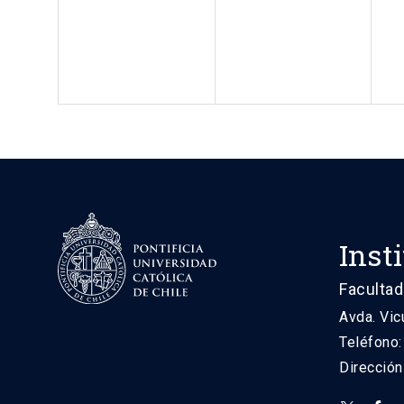
Inst
Facultad
Avda. Vic
Teléfono
Direcció