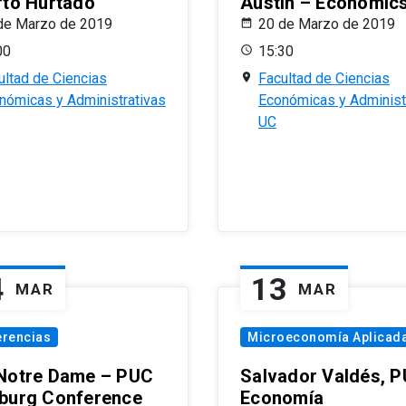
rto Hurtado
Austin – Economic
de Marzo de 2019
20 de Marzo de 2019
00
15:30
ultad de Ciencias
Facultad de Ciencias
nómicas y Administrativas
Económicas y Administ
UC
4
13
MAR
MAR
erencias
Microeconomía Aplicad
Notre Dame – PUC
Salvador Valdés, 
burg Conference
Economía