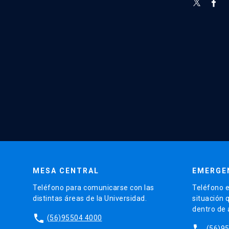
MESA CENTRAL
EMERGE
Teléfono para comunicarse con las
Teléfono e
distintas áreas de la Universidad.
situación 
dentro de
phone
(56)95504 4000
phone
(56)9