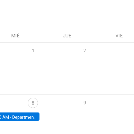
MIÉ
JUE
VIE
1
2
9
8
0 AM -
Department Seminar: James Robinson