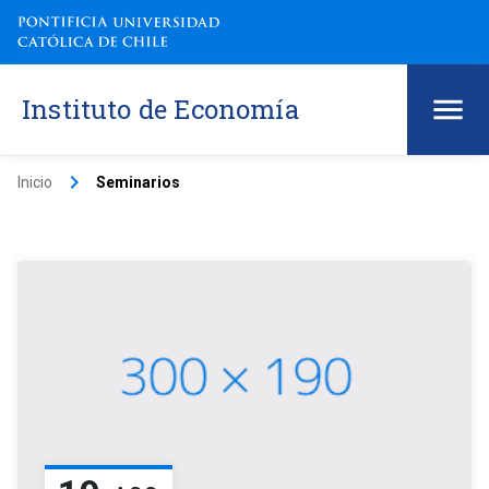
Instituto de Economía
keyboard_arrow_right
Inicio
Seminarios