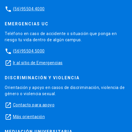
phone
(56)95504 4000
EMERGENCIAS UC
Teléfono en caso de accidente o situación que ponga en
riesgo tu vida dentro de algún campus.
phone
(56)95504 5000
launch
Ir al sitio de Emergencias
DISCRIMINACIÓN Y VIOLENCIA
Orientación y apoyo en casos de discriminación, violencia de
género o violencia sexual.
launch
Contacto para apoyo
launch
Más orientación
MEDIACIÓN UNIVERSITARIA