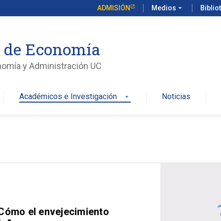
ADMISIÓN
Medios
arrow_drop_down
Biblio
o de Economía
nomía y Administración UC
Académicos e Investigación
Noticias
arrow_drop_down
 Cómo el envejecimiento