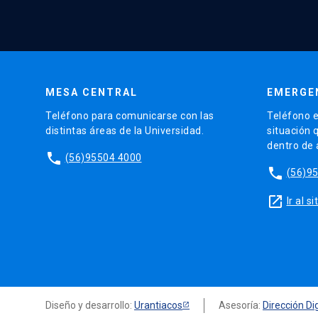
MESA CENTRAL
EMERGE
Teléfono para comunicarse con las
Teléfono e
distintas áreas de la Universidad.
situación 
dentro de
phone
(56)95504 4000
phone
(56)9
launch
Ir al 
Diseño y desarrollo:
Urantiacos
Asesoría:
Dirección Dig