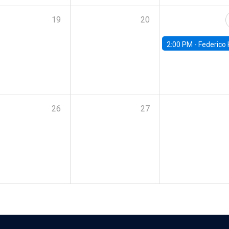
19
20
2:00 PM -
Federico Huneeus - Banco Central de C
26
27