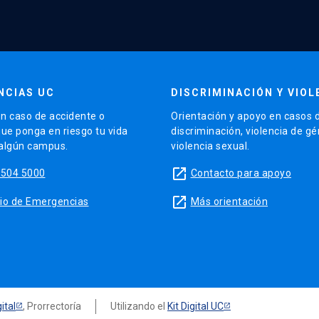
NCIAS UC
DISCRIMINACIÓN Y VIOL
n caso de accidente o
Orientación y apoyo en casos 
que ponga en riesgo tu vida
discriminación, violencia de g
 algún campus.
violencia sexual.
launch
5504 5000
Contacto para apoyo
launch
sitio de Emergencias
Más orientación
ital
, Prorrectoría
Utilizando el
Kit Digital UC