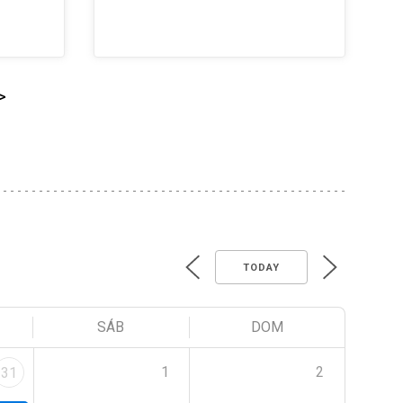
>
TODAY
SÁB
DOM
1
2
31