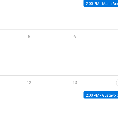
2:00 PM -
Maria Aristizabal-Ramirez, FED
5
6
12
13
2:00 PM -
Gustavo González - Banco Central d