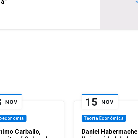
ia”
8
15
NOV
NOV
oeconomía
Teoría Económica
nimo Carballo,
Daniel Habermacher