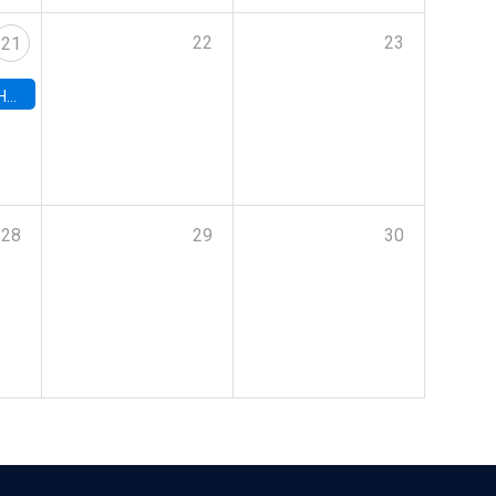
22
23
21
hile
28
29
30