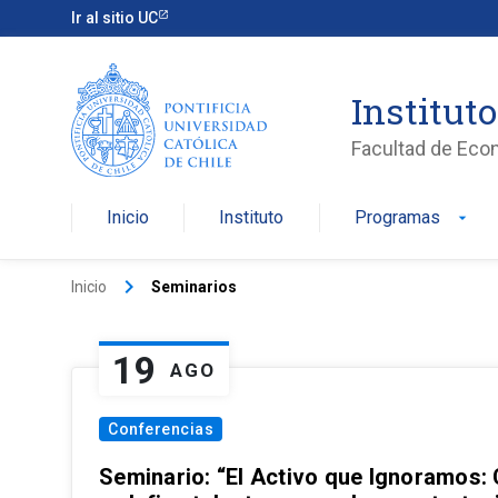
Ir al sitio UC
Institut
Facultad de Eco
Inicio
Instituto
Programas
arrow_drop_down
keyboard_arrow_right
Inicio
Seminarios
19
AGO
Conferencias
Seminario: “El Activo que Ignoramos: