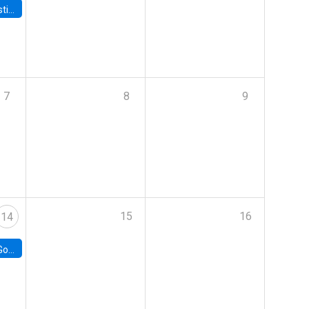
 Board
7
8
9
15
16
14
e Chile