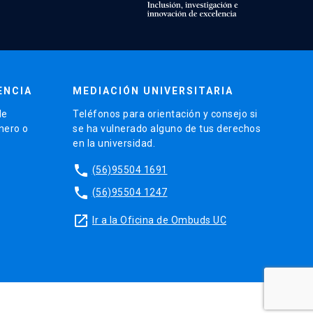
ENCIA
MEDIACIÓN UNIVERSITARIA
de
Teléfonos para orientación y consejo si
énero o
se ha vulnerado alguno de tus derechos
en la universidad.
phone
(56)95504 1691
phone
(56)95504 1247
launch
Ir a la Oficina de Ombuds UC