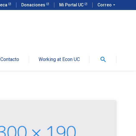
teca
Donaciones
Mi Portal UC
Correo
arrow_drop_down
search
Contacto
Working at Econ UC