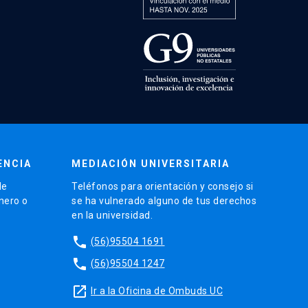
ENCIA
MEDIACIÓN UNIVERSITARIA
de
Teléfonos para orientación y consejo si
énero o
se ha vulnerado alguno de tus derechos
en la universidad.
phone
(56)95504 1691
phone
(56)95504 1247
launch
Ir a la Oficina de Ombuds UC