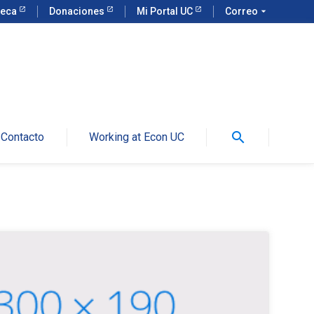
teca
Donaciones
Mi Portal UC
Correo
arrow_drop_down
search
Contacto
Working at Econ UC