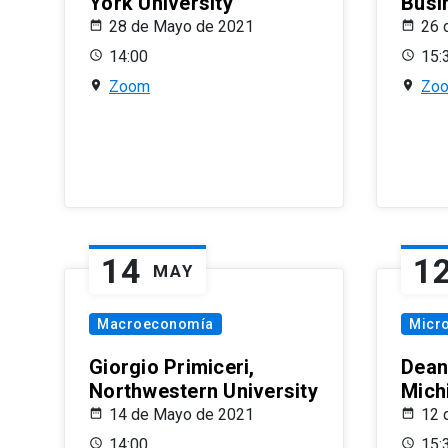
York University
Busi
28 de Mayo de 2021
26 
14:00
15:
Zoom
Zo
14
1
MAY
Macroeconomía
Micr
Giorgio Primiceri,
Dean
Northwestern University
Mich
14 de Mayo de 2021
12 
14:00
15: