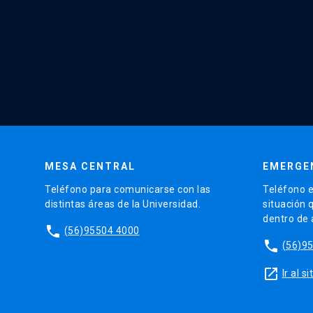
MESA CENTRAL
EMERGE
Teléfono para comunicarse con las
Teléfono e
distintas áreas de la Universidad.
situación 
dentro de
phone
(56)95504 4000
phone
(56)9
launch
Ir al 