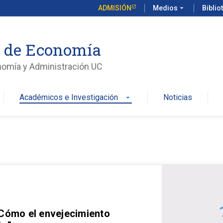
ADMISIÓN
Medios
arrow_drop_down
Biblio
o de Economía
nomía y Administración UC
Académicos e Investigación
Noticias
arrow_drop_down
 Cómo el envejecimiento