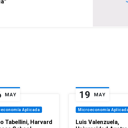
ia”
6
19
MAY
MAY
oeconomía Aplicada
Microeconomía Aplicad
o Tabellini, Harvard
Luis Valenzuela,