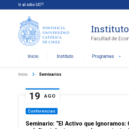
Ir al sitio UC
Institut
Facultad de Eco
Inicio
Instituto
Programas
arrow_drop_down
keyboard_arrow_right
Inicio
Seminarios
19
AGO
Conferencias
Seminario: “El Activo que Ignoramos: