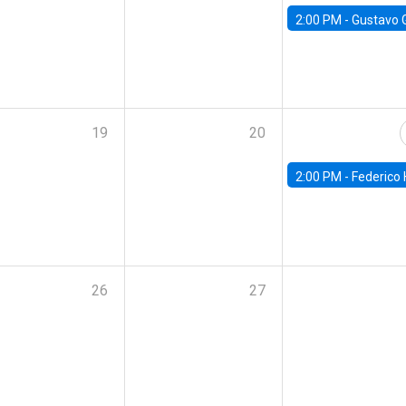
2:00 PM -
Gustavo González - Banco Central d
19
20
2:00 PM -
Federico Huneeus - Banco Central de C
26
27