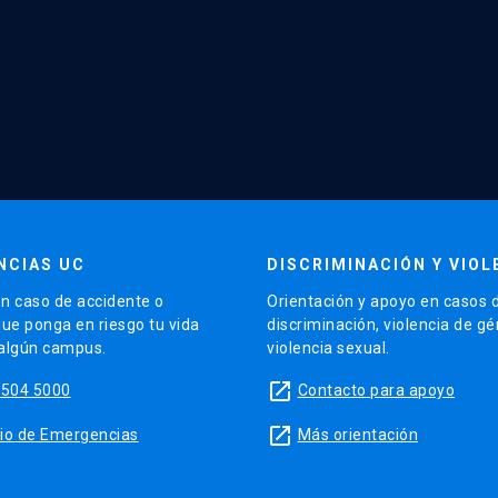
NCIAS UC
DISCRIMINACIÓN Y VIOL
n caso de accidente o
Orientación y apoyo en casos 
que ponga en riesgo tu vida
discriminación, violencia de g
 algún campus.
violencia sexual.
launch
5504 5000
Contacto para apoyo
launch
sitio de Emergencias
Más orientación