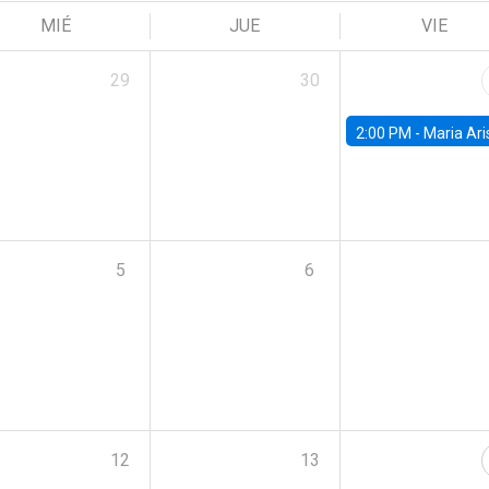
MIÉ
JUE
VIE
29
30
2:00 PM -
Maria Aristizabal-Ramirez, FED
5
6
12
13