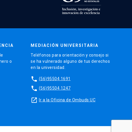
ENCIA
MEDIACIÓN UNIVERSITARIA
de
Teléfonos para orientación y consejo si
énero o
se ha vulnerado alguno de tus derechos
en la universidad.
phone
(56)95504 1691
phone
(56)95504 1247
launch
Ir a la Oficina de Ombuds UC