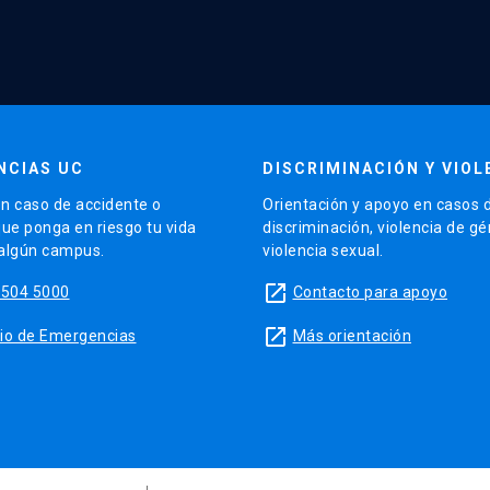
NCIAS UC
DISCRIMINACIÓN Y VIOL
n caso de accidente o
Orientación y apoyo en casos 
que ponga en riesgo tu vida
discriminación, violencia de g
 algún campus.
violencia sexual.
launch
5504 5000
Contacto para apoyo
launch
sitio de Emergencias
Más orientación