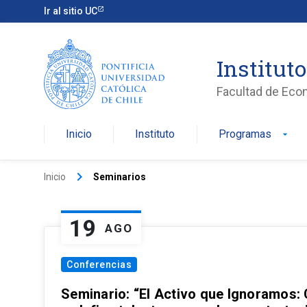
Ir al sitio UC
Institut
Facultad de Eco
Inicio
Instituto
Programas
arrow_drop_down
keyboard_arrow_right
Inicio
Seminarios
19
AGO
Conferencias
Seminario: “El Activo que Ignoramos: