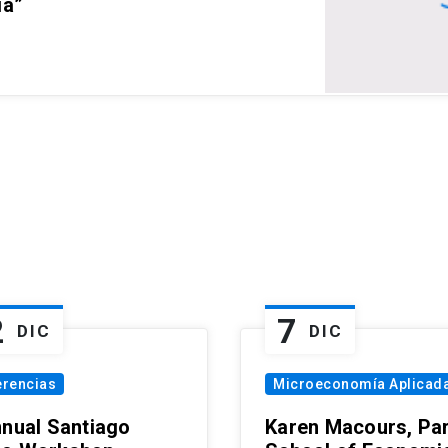
ia”
2
7
DIC
DIC
erencias
Microeconomía Aplicad
nnual Santiago
Karen Macours, Par