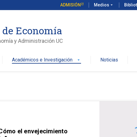
ADMISIÓN
Medios
arrow_drop_down
Biblio
o de Economía
nomía y Administración UC
Académicos e Investigación
Noticias
arrow_drop_down
 Cómo el envejecimiento