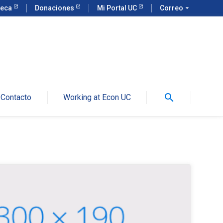
teca
Donaciones
Mi Portal UC
Correo
arrow_drop_down
search
Contacto
Working at Econ UC