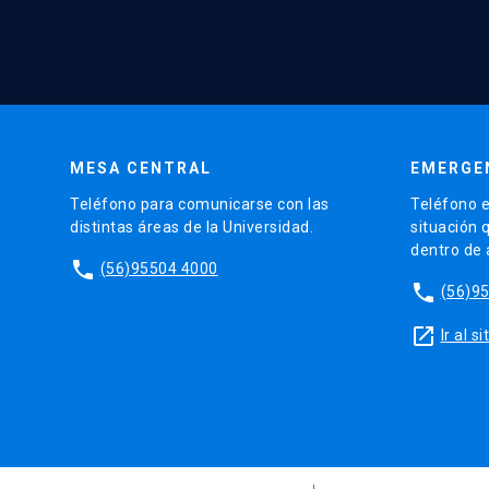
MESA CENTRAL
EMERGE
Teléfono para comunicarse con las
Teléfono e
distintas áreas de la Universidad.
situación 
dentro de
phone
(56)95504 4000
phone
(56)9
launch
Ir al 