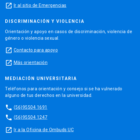
launch
Ir al sitio de Emergencias
DISCRIMINACIÓN Y VIOLENCIA
Orientación y apoyo en casos de discriminación, violencia de
género o violencia sexual.
launch
Contacto para apoyo
launch
Más orientación
MEDIACIÓN UNIVERSITARIA
Teléfonos para orientación y consejo si se ha vulnerado
alguno de tus derechos en la universidad.
phone
(56)95504 1691
phone
(56)95504 1247
launch
Ir a la Oficina de Ombuds UC