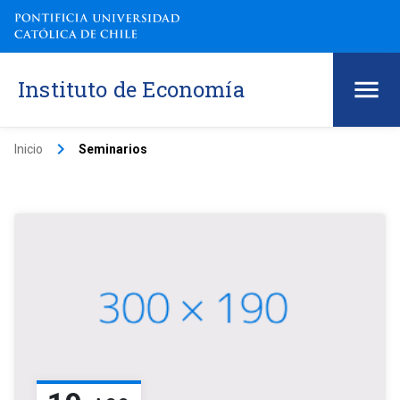
Instituto de Economía
keyboard_arrow_right
Inicio
Seminarios