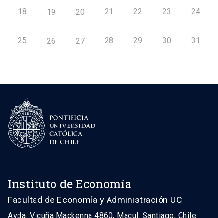
18
21
22
23
24
19
20
25
28
29
30
31
26
27
Instituto de Economía
Facultad de Economía y Administración UC
Avda. Vicuña Mackenna 4860, Macul. Santiago, Chile