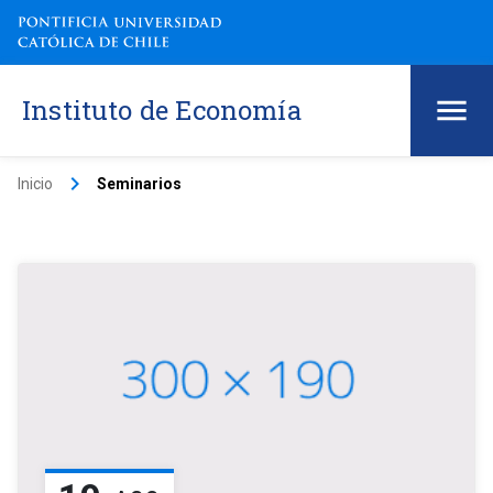
Instituto de Economía
keyboard_arrow_right
Inicio
Seminarios