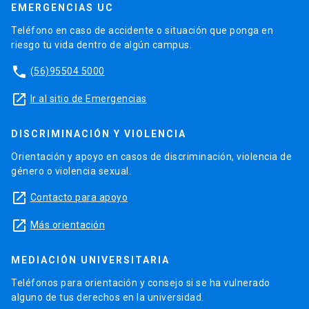
EMERGENCIAS UC
Teléfono en caso de accidente o situación que ponga en
riesgo tu vida dentro de algún campus.
phone
(56)95504 5000
launch
Ir al sitio de Emergencias
DISCRIMINACIÓN Y VIOLENCIA
Orientación y apoyo en casos de discriminación, violencia de
género o violencia sexual.
launch
Contacto para apoyo
launch
Más orientación
MEDIACIÓN UNIVERSITARIA
Teléfonos para orientación y consejo si se ha vulnerado
alguno de tus derechos en la universidad.