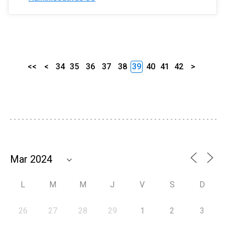
<<
<
34
35
36
37
38
39
40
41
42
>
L
M
M
J
V
S
D
26
27
28
29
1
2
3