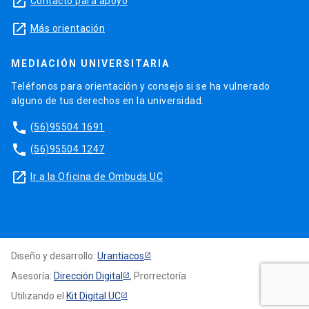
launch
Contacto para apoyo
launch
Más orientación
MEDIACIÓN UNIVERSITARIA
Teléfonos para orientación y consejo si se ha vulnerado
alguno de tus derechos en la universidad.
phone
(56)95504 1691
phone
(56)95504 1247
launch
Ir a la Oficina de Ombuds UC
Diseño y desarrollo:
Urantiacos
Asesoría:
Dirección Digital
, Prorrectoría
Utilizando el
Kit Digital UC