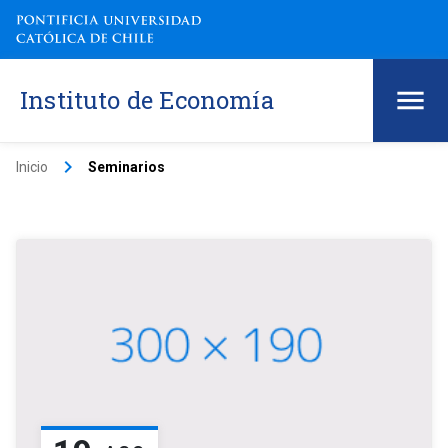
Instituto de Economía
keyboard_arrow_right
Inicio
Seminarios