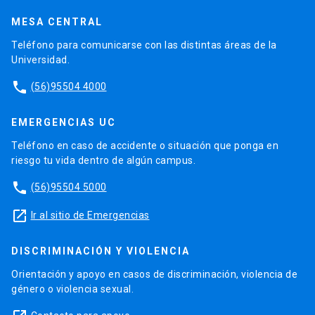
MESA CENTRAL
Teléfono para comunicarse con las distintas áreas de la
Universidad.
phone
(56)95504 4000
EMERGENCIAS UC
Teléfono en caso de accidente o situación que ponga en
riesgo tu vida dentro de algún campus.
phone
(56)95504 5000
launch
Ir al sitio de Emergencias
DISCRIMINACIÓN Y VIOLENCIA
Orientación y apoyo en casos de discriminación, violencia de
género o violencia sexual.