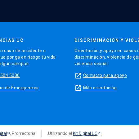
NCIAS UC
DISCRIMINACIÓN Y VIOL
n caso de accidente o
Orientación y apoyo en casos 
que ponga en riesgo tu vida
discriminación, violencia de g
 algún campus.
violencia sexual.
launch
5504 5000
Contacto para apoyo
launch
sitio de Emergencias
Más orientación
ital
, Prorrectoría
Utilizando el
Kit Digital UC