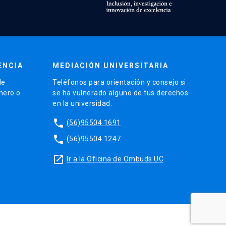
ENCIA
MEDIACIÓN UNIVERSITARIA
de
Teléfonos para orientación y consejo si
énero o
se ha vulnerado alguno de tus derechos
en la universidad.
phone
(56)95504 1691
phone
(56)95504 1247
launch
Ir a la Oficina de Ombuds UC