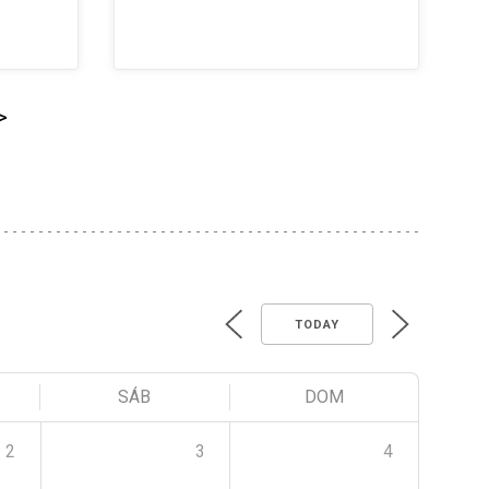
>
TODAY
SÁB
DOM
2
3
4