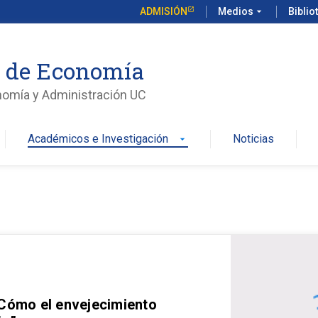
ADMISIÓN
Medios
arrow_drop_down
Biblio
o de Economía
nomía y Administración UC
Académicos e Investigación
Noticias
arrow_drop_down
 Cómo el envejecimiento