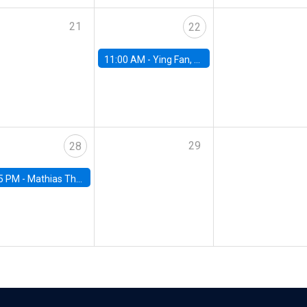
21
22
11:00 AM -
Ying Fan, University of Michigan
29
28
5 PM -
Mathias Thoenig, University of Lausanne