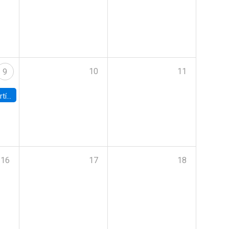
10
11
9
onomía UC
16
17
18