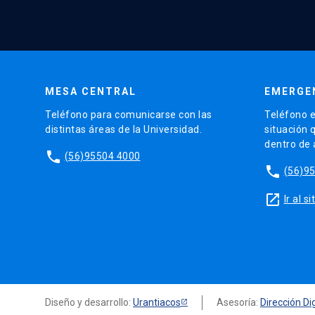
MESA CENTRAL
EMERGE
Teléfono para comunicarse con las
Teléfono e
distintas áreas de la Universidad.
situación 
dentro de
phone
(56)95504 4000
phone
(56)9
launch
Ir al 
Diseño y desarrollo:
Urantiacos
Asesoría:
Dirección Dig