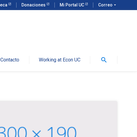
teca
Donaciones
Mi Portal UC
Correo
arrow_drop_down
search
Contacto
Working at Econ UC