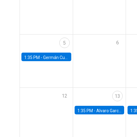
6
5
1:35 PM -
Germán Cubas, University of Houston
12
13
1:35 PM -
Alvaro Garcia-Marin, Universidad de Los Andes
1:3