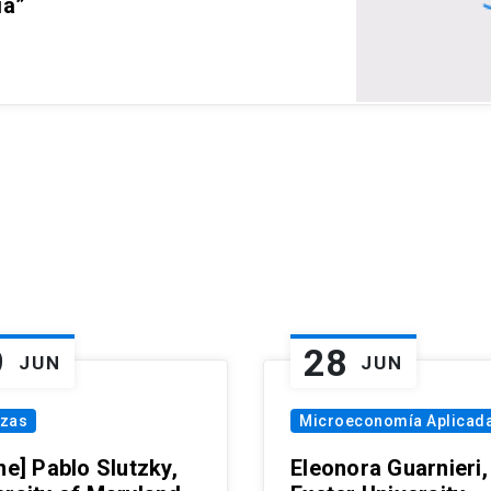
ia”
9
28
JUN
JUN
nzas
Microeconomía Aplicad
ne] Pablo Slutzky,
Eleonora Guarnieri,