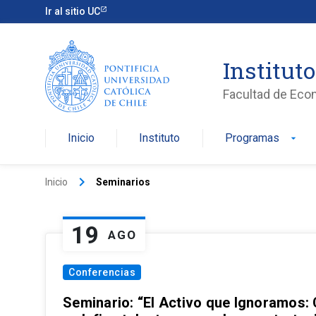
Ir al sitio UC
Institut
Facultad de Eco
Inicio
Instituto
Programas
arrow_drop_down
keyboard_arrow_right
Inicio
Seminarios
19
AGO
Conferencias
Seminario: “El Activo que Ignoramos: