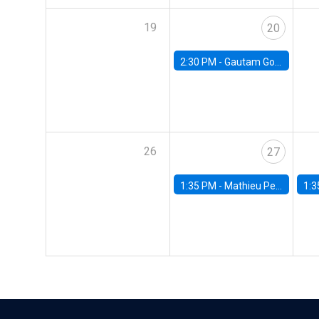
19
20
2:30 PM -
Gautam Gowrisankaran, Columbia University
26
27
1:35 PM -
Mathieu Pedemonte, IDB
1:3