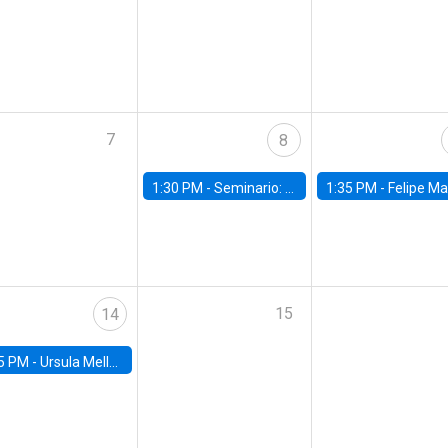
7
8
1:30 PM -
Seminario: “Recuperando la humanidad para progresar en la era de la IA»
1:35 PM -
Felipe Martínez, alumno Doctorado en Ec
15
14
5 PM -
Ursula Mello, Insper - Institute of Education and Research