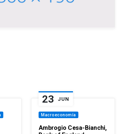
23
JUN
a
Macroeconomía
Ambrogio Cesa-Bianchi,