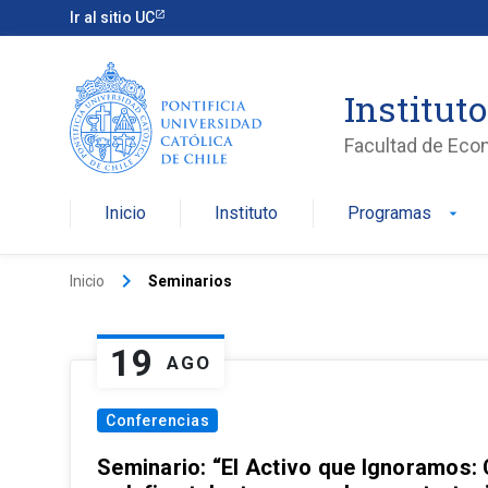
Ir al sitio UC
Institut
Facultad de Eco
Inicio
Instituto
Programas
arrow_drop_down
keyboard_arrow_right
Inicio
Seminarios
19
AGO
Conferencias
Seminario: “El Activo que Ignoramos: