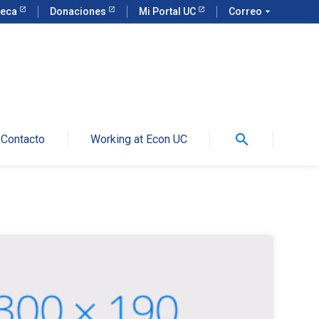
teca
Donaciones
Mi Portal UC
Correo
arrow_drop_down
search
Contacto
Working at Econ UC