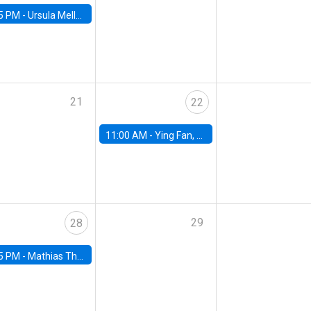
5 PM -
Ursula Mello, Insper - Institute of Education and Research
21
22
11:00 AM -
Ying Fan, University of Michigan
29
28
5 PM -
Mathias Thoenig, University of Lausanne