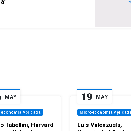
ia”
6
19
MAY
MAY
oeconomía Aplicada
Microeconomía Aplicad
o Tabellini, Harvard
Luis Valenzuela,