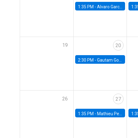
1:35 PM -
Alvaro Garcia-Marin, Universidad de Los Andes
1:3
19
20
2:30 PM -
Gautam Gowrisankaran, Columbia University
26
27
1:35 PM -
Mathieu Pedemonte, IDB
1:3