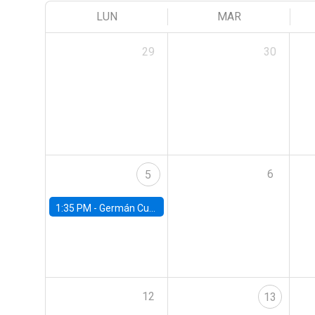
LUN
MAR
29
30
6
5
1:35 PM -
Germán Cubas, University of Houston
12
13