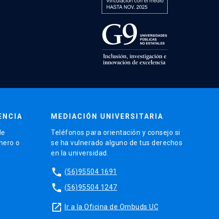
ENCIA
MEDIACIÓN UNIVERSITARIA
de
Teléfonos para orientación y consejo si
énero o
se ha vulnerado alguno de tus derechos
en la universidad.
phone
(56)95504 1691
phone
(56)95504 1247
launch
Ir a la Oficina de Ombuds UC