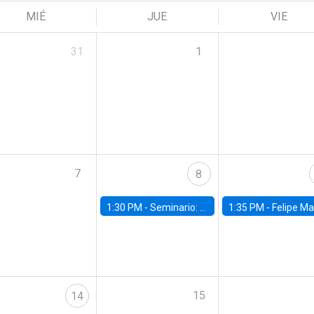
MIÉ
JUE
VIE
31
1
7
8
1:30 PM -
Seminario: “Recuperando la humanidad para progresar en la era de la IA»
1:35 PM -
Felipe Martínez, alumno Doctorado en Ec
15
14