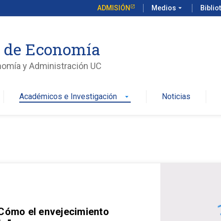
ADMISIÓN
Medios
arrow_drop_down
Biblio
o de Economía
nomía y Administración UC
Académicos e Investigación
Noticias
arrow_drop_down
 Cómo el envejecimiento