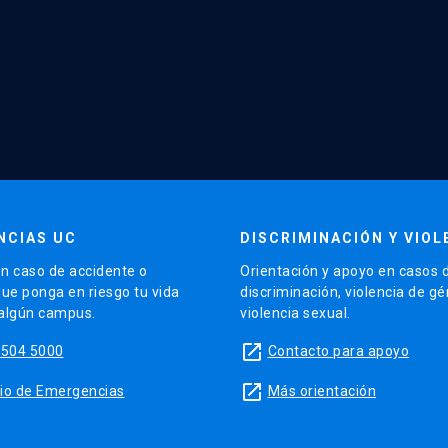
NCIAS UC
DISCRIMINACIÓN Y VIOL
n caso de accidente o
Orientación y apoyo en casos 
que ponga en riesgo tu vida
discriminación, violencia de g
 algún campus.
violencia sexual.
launch
5504 5000
Contacto para apoyo
launch
sitio de Emergencias
Más orientación