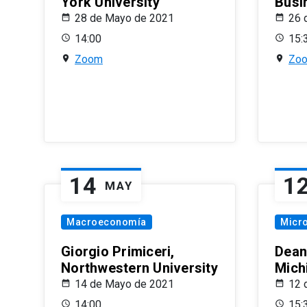
York University
Busi
28 de Mayo de 2021
26 
14:00
15:
Zoom
Zo
14
1
MAY
Macroeconomía
Micr
Giorgio Primiceri,
Dean
Northwestern University
Mich
14 de Mayo de 2021
12 
14:00
15: