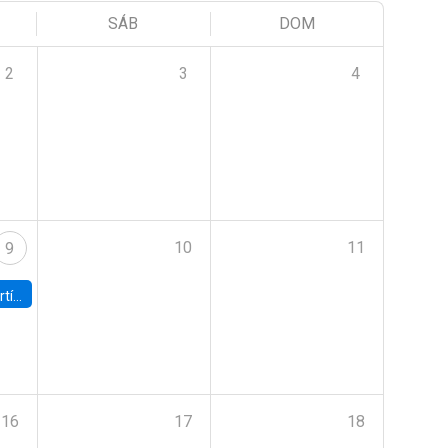
SÁB
DOM
2
3
4
10
11
9
onomía UC
16
17
18