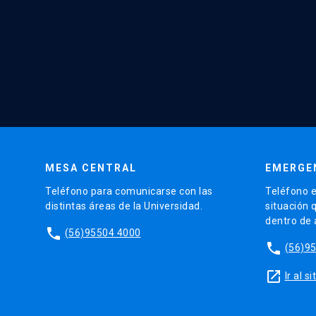
MESA CENTRAL
EMERGE
Teléfono para comunicarse con las
Teléfono e
distintas áreas de la Universidad.
situación 
dentro de
phone
(56)95504 4000
phone
(56)9
launch
Ir al 