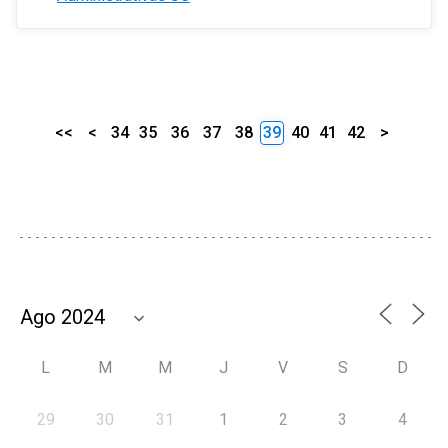
<<
<
34
35
36
37
38
39
40
41
42
>
L
M
M
J
V
S
D
29
30
31
1
2
3
4