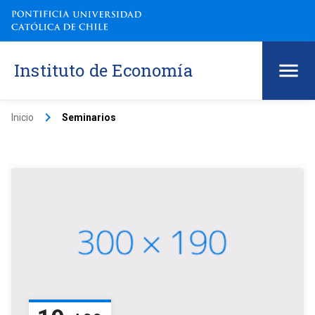
Instituto de Economía
keyboard_arrow_right
Inicio
Seminarios