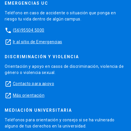
EMERGENCIAS UC
Teléfono en caso de accidente o situación que ponga en
riesgo tu vida dentro de algún campus.
phone
(56)95504 5000
launch
Ir al sitio de Emergencias
DISCRIMINACIÓN Y VIOLENCIA
Orientación y apoyo en casos de discriminación, violencia de
género o violencia sexual.
launch
Contacto para apoyo
launch
Más orientación
MEDIACIÓN UNIVERSITARIA
Teléfonos para orientación y consejo si se ha vulnerado
alguno de tus derechos en la universidad.