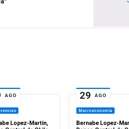
ia”
9
29
AGO
AGO
erencias
Macroeconomía
abe Lopez-Martin,
Bernabe Lopez-Mar