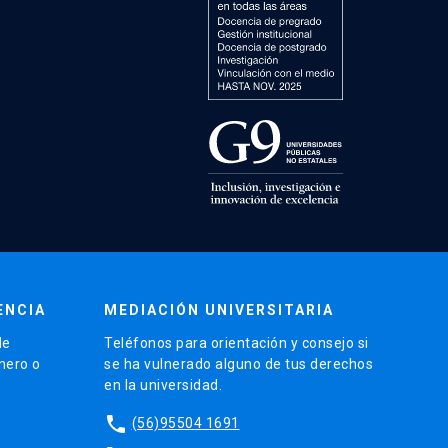
ENCIA
MEDIACIÓN UNIVERSITARIA
de
Teléfonos para orientación y consejo si
énero o
se ha vulnerado alguno de tus derechos
en la universidad.
phone
(56)95504 1691