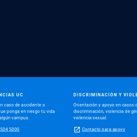
NCIAS UC
DISCRIMINACIÓN Y VIOL
n caso de accidente o
Orientación y apoyo en casos 
que ponga en riesgo tu vida
discriminación, violencia de g
 algún campus.
violencia sexual.
launch
5504 5000
Contacto para apoyo