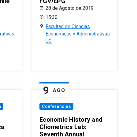
hile
FGV/EPG
28 de Agosto de 2019
15:30
Facultad de Ciencias
rativas
Económicas y Administrativas
UC
9
AGO
a
Conferencias
Economic History and
ca
Cliometrics Lab:
Seventh Annual