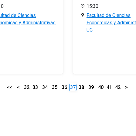
30
15:30
ultad de Ciencias
Facultad de Ciencias
nómicas y Administrativas
Económicas y Administ
UC
<<
<
32
33
34
35
36
37
38
39
40
41
42
>