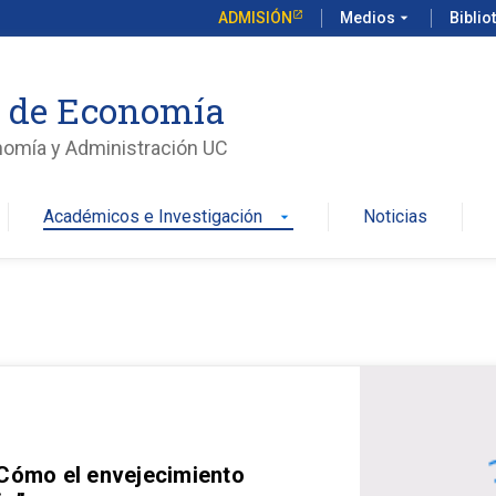
ADMISIÓN
Medios
arrow_drop_down
Biblio
o de Economía
nomía y Administración UC
Académicos e Investigación
Noticias
arrow_drop_down
 Cómo el envejecimiento