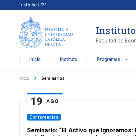
Ir al sitio UC
Institut
Facultad de Eco
Inicio
Instituto
Programas
arrow_drop_down
keyboard_arrow_right
Inicio
Seminarios
19
AGO
Conferencias
Seminario: “El Activo que Ignoramos: