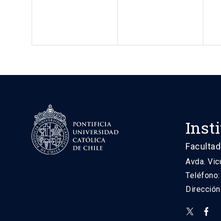
Inst
Facultad
Avda. Vic
Teléfono
Direcció