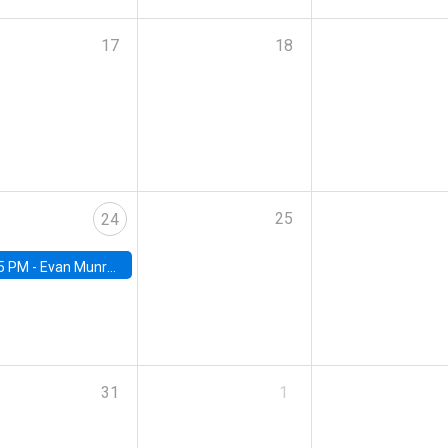
17
18
25
24
5 PM -
Evan Munro, Neyman Visiting Assistant Professor in the Department of Statistics at UC Berkeley
31
1