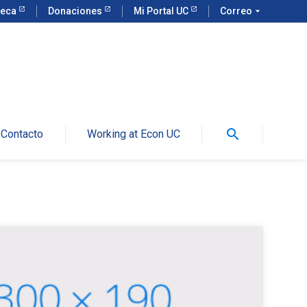
teca
Donaciones
Mi Portal UC
Correo
arrow_drop_down
search
Contacto
Working at Econ UC