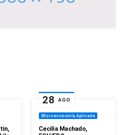
28
AGO
Microeconomía Aplicada
tin,
Cecilia Machado,