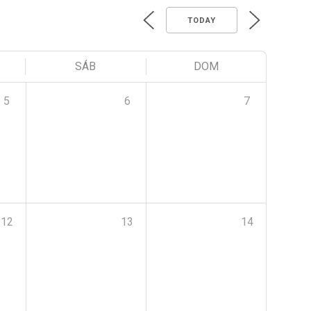
TODAY
SÁB
DOM
5
6
7
12
13
14