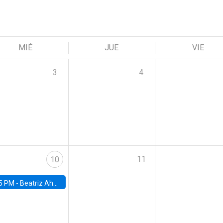
MIÉ
JUE
VIE
3
4
11
10
5 PM -
Beatriz Ahumada, PhD candidate, Universidad de Pittsburgh