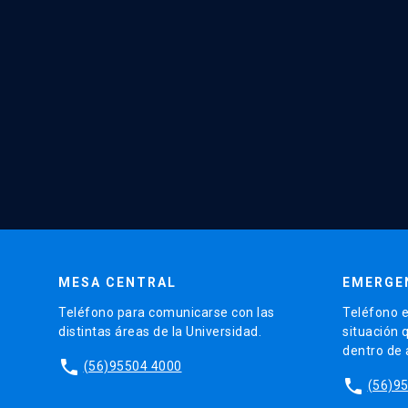
MESA CENTRAL
EMERGE
Teléfono para comunicarse con las
Teléfono e
distintas áreas de la Universidad.
situación 
dentro de
phone
(56)95504 4000
phone
(56)9