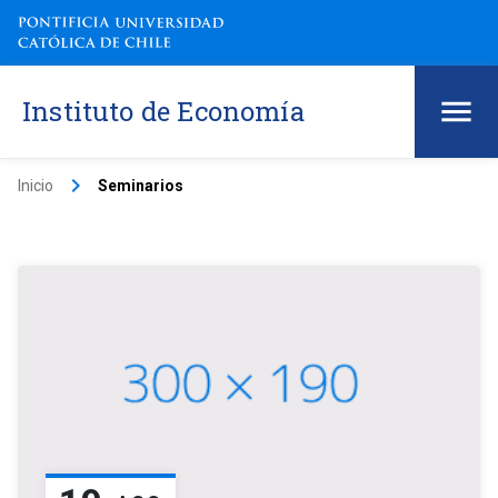
Instituto de Economía
keyboard_arrow_right
Inicio
Seminarios