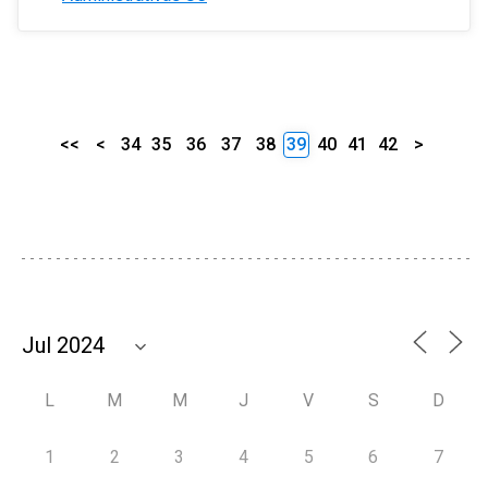
<<
<
34
35
36
37
38
39
40
41
42
>
L
M
M
J
V
S
D
1
2
3
4
5
6
7