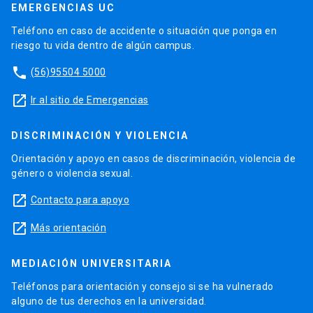
EMERGENCIAS UC
Teléfono en caso de accidente o situación que ponga en
riesgo tu vida dentro de algún campus.
phone
(56)95504 5000
launch
Ir al sitio de Emergencias
DISCRIMINACIÓN Y VIOLENCIA
Orientación y apoyo en casos de discriminación, violencia de
género o violencia sexual.
launch
Contacto para apoyo
launch
Más orientación
MEDIACIÓN UNIVERSITARIA
Teléfonos para orientación y consejo si se ha vulnerado
alguno de tus derechos en la universidad.