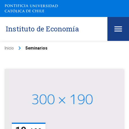
Instituto de Economía
keyboard_arrow_right
Inicio
Seminarios