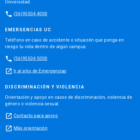
Universidad.
phone
(56)95504 4000
EMERGENCIAS UC
Teléfono en caso de accidente o situación que ponga en
riesgo tu vida dentro de algún campus.
phone
(56)95504 5000
launch
Ir al sitio de Emergencias
DISCRIMINACIÓN Y VIOLENCIA
Orientación y apoyo en casos de discriminación, violencia de
género o violencia sexual.
launch
Contacto para apoyo
launch
Más orientación