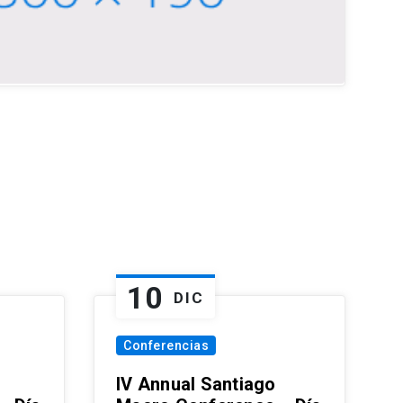
10
DIC
Conferencias
IV Annual Santiago