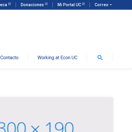
teca
Donaciones
Mi Portal UC
Correo
arrow_drop_down
search
Contacto
Working at Econ UC