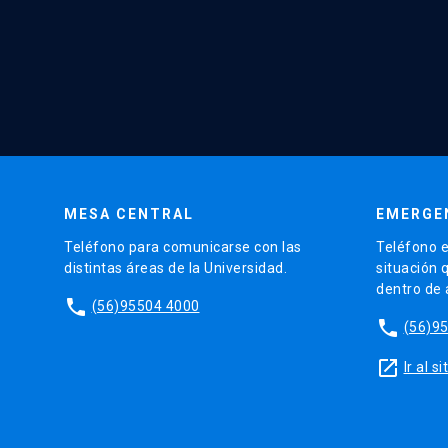
MESA CENTRAL
EMERGE
Teléfono para comunicarse con las
Teléfono e
distintas áreas de la Universidad.
situación 
dentro de
phone
(56)95504 4000
phone
(56)9
launch
Ir al 