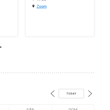
Zoom
>
TODAY
SÁB
DOM