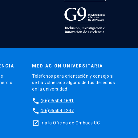
ENCIA
MEDIACIÓN UNIVERSITARIA
de
Teléfonos para orientación y consejo si
énero o
se ha vulnerado alguno de tus derechos
en la universidad.
phone
(56)95504 1691
phone
(56)95504 1247
launch
Ir a la Oficina de Ombuds UC