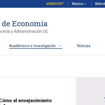
ADMISIÓN
Medios
arrow_drop_down
Biblio
o de Economía
nomía y Administración UC
Académicos e Investigación
Noticias
arrow_drop_down
 Cómo el envejecimiento