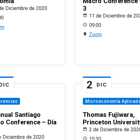
omía
Macro Conference 
3
de Diciembre de 2020
11 de Diciembre de 20
00
09:00
om
Zoom
2
DIC
DIC
erencias
Microeconomía Aplicad
nnual Santiago
Thomas Fujiwara,
o Conference – Día
Princeton Universit
2 de Diciembre de 202
e Diciembre de 2020
15:30