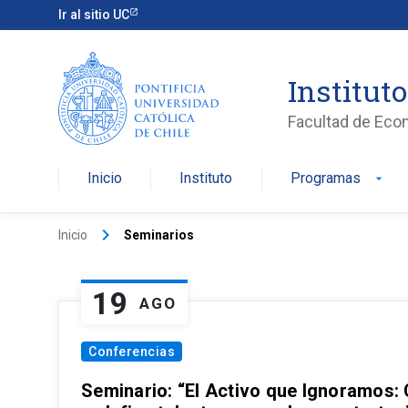
Ir al sitio UC
Institut
Facultad de Eco
Inicio
Instituto
Programas
arrow_drop_down
keyboard_arrow_right
Inicio
Seminarios
19
AGO
Conferencias
Seminario: “El Activo que Ignoramos: