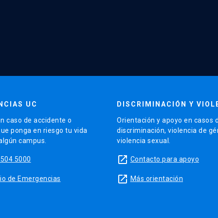
NCIAS UC
DISCRIMINACIÓN Y VIOL
n caso de accidente o
Orientación y apoyo en casos 
que ponga en riesgo tu vida
discriminación, violencia de g
 algún campus.
violencia sexual.
launch
5504 5000
Contacto para apoyo
launch
sitio de Emergencias
Más orientación