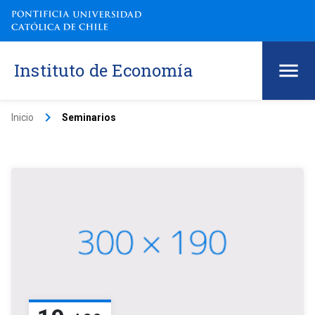
Instituto de Economía
keyboard_arrow_right
Inicio
Seminarios