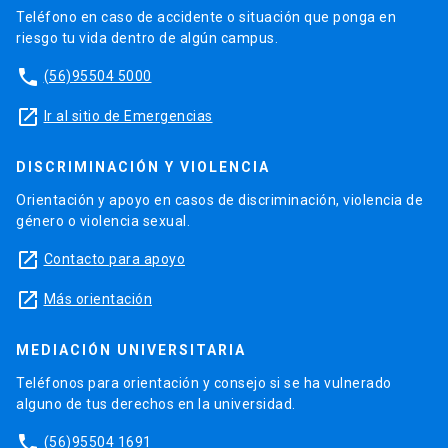
Teléfono en caso de accidente o situación que ponga en
riesgo tu vida dentro de algún campus.
phone
(56)95504 5000
launch
Ir al sitio de Emergencias
DISCRIMINACIÓN Y VIOLENCIA
Orientación y apoyo en casos de discriminación, violencia de
género o violencia sexual.
launch
Contacto para apoyo
launch
Más orientación
MEDIACIÓN UNIVERSITARIA
Teléfonos para orientación y consejo si se ha vulnerado
alguno de tus derechos en la universidad.
phone
(56)95504 1691