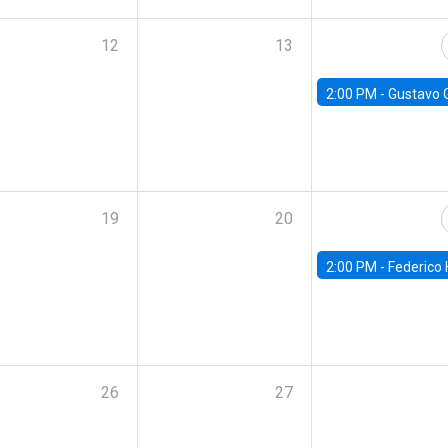
12
13
2:00 PM -
Gustavo González - Banco Central d
19
20
2:00 PM -
Federico Huneeus - Banco Central de C
26
27