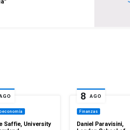
ia”
8
AGO
AGO
oeconomía
Finanzas
e Saffie, University
Daniel Paravisini,