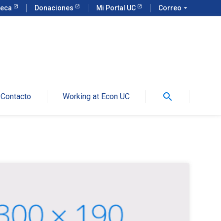
teca
Donaciones
Mi Portal UC
Correo
arrow_drop_down
search
Contacto
Working at Econ UC