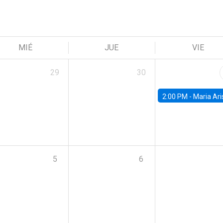
MIÉ
JUE
VIE
29
30
2:00 PM -
Maria Aristizabal-Ramirez, FED
5
6