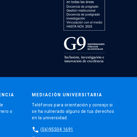
ENCIA
MEDIACIÓN UNIVERSITARIA
de
Teléfonos para orientación y consejo si
énero o
se ha vulnerado alguno de tus derechos
en la universidad.
phone
(56)95504 1691