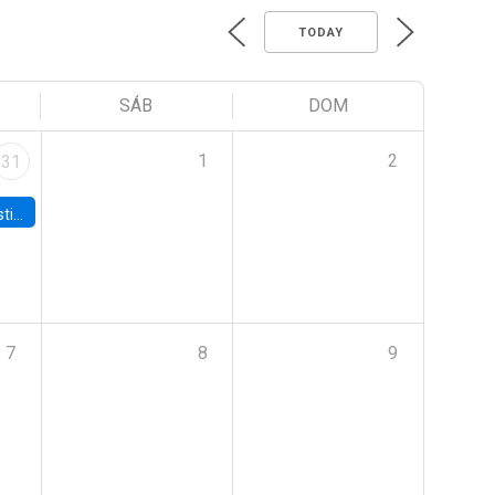
TODAY
SÁB
DOM
1
2
31
 Board
7
8
9