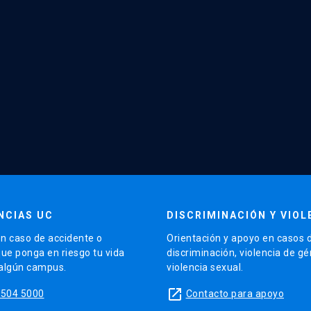
NCIAS UC
DISCRIMINACIÓN Y VIOL
n caso de accidente o
Orientación y apoyo en casos 
que ponga en riesgo tu vida
discriminación, violencia de g
 algún campus.
violencia sexual.
launch
5504 5000
Contacto para apoyo