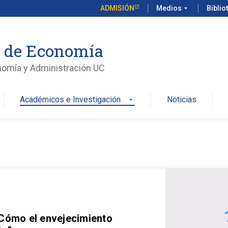
ADMISIÓN
Medios
arrow_drop_down
Biblio
o de Economía
nomía y Administración UC
Académicos e Investigación
Noticias
arrow_drop_down
 Cómo el envejecimiento