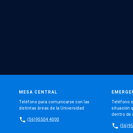
MESA CENTRAL
EMERGE
Teléfono para comunicarse con las
Teléfono e
distintas áreas de la Universidad.
situación 
dentro de
phone
(56)95504 4000
phone
(56)9