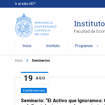
Ir al sitio UC
Institut
Facultad de Eco
Inicio
Instituto
Programas
arrow_drop_down
keyboard_arrow_right
Inicio
Seminarios
19
AGO
Conferencias
Seminario: “El Activo que Ignoramos: