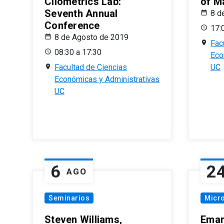
Cliometrics Lab:
of M
Seventh Annual
8 d
Conference
17:
8 de Agosto de 2019
Fac
08:30 a 17:30
Eco
Facultad de Ciencias
UC
Económicas y Administrativas
UC
6
2
AGO
Seminarios
Micr
Steven Williams,
Eman