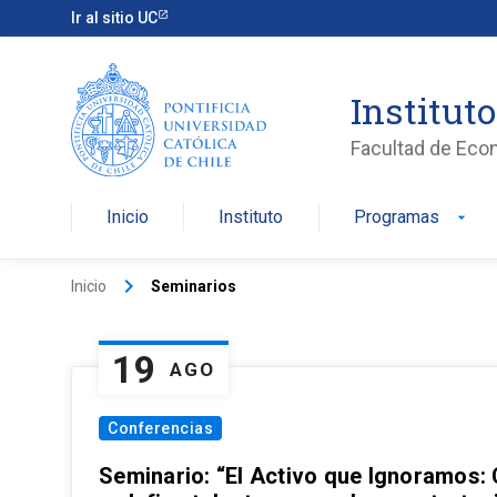
Ir al sitio UC
Institut
Facultad de Eco
Inicio
Instituto
Programas
arrow_drop_down
keyboard_arrow_right
Inicio
Seminarios
19
AGO
Conferencias
Seminario: “El Activo que Ignoramos: