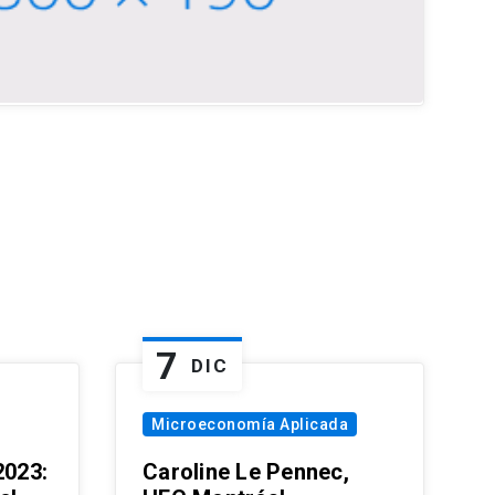
7
DIC
Microeconomía Aplicada
023:
Caroline Le Pennec,