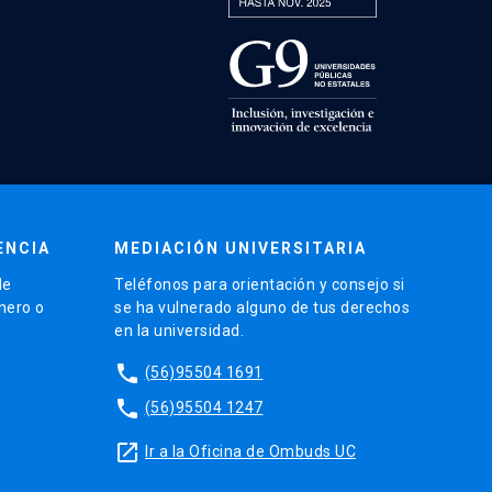
ENCIA
MEDIACIÓN UNIVERSITARIA
de
Teléfonos para orientación y consejo si
énero o
se ha vulnerado alguno de tus derechos
en la universidad.
phone
(56)95504 1691
phone
(56)95504 1247
launch
Ir a la Oficina de Ombuds UC