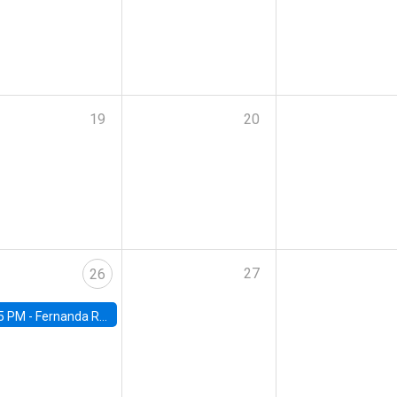
19
20
27
26
5 PM -
Fernanda Rojas Ampuero, University of Wisconsin-Madison