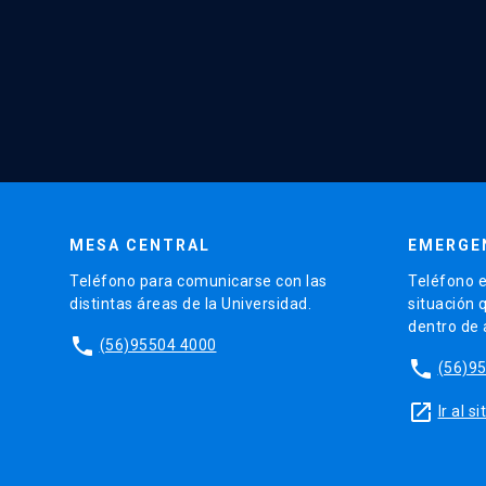
MESA CENTRAL
EMERGE
Teléfono para comunicarse con las
Teléfono e
distintas áreas de la Universidad.
situación 
dentro de
phone
(56)95504 4000
phone
(56)9
launch
Ir al 