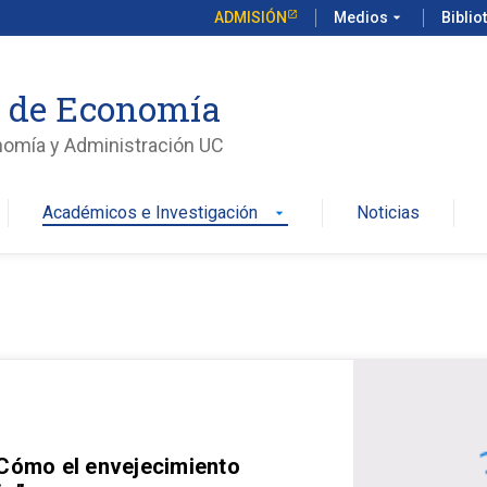
ADMISIÓN
Medios
arrow_drop_down
Biblio
o de Economía
nomía y Administración UC
Académicos e Investigación
Noticias
arrow_drop_down
 Cómo el envejecimiento