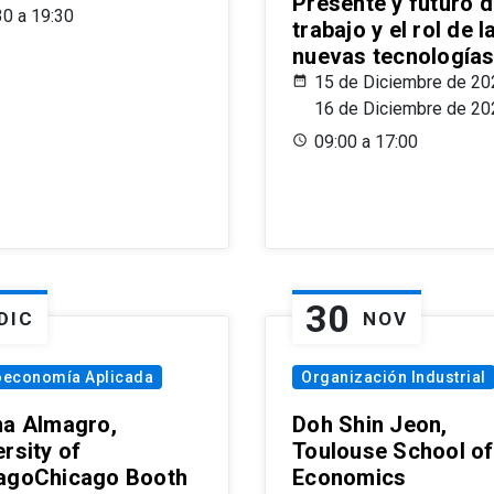
Presente y futuro d
30 a 19:30
trabajo y el rol de l
nuevas tecnología
15 de Diciembre de 20
16 de Diciembre de 20
09:00 a 17:00
30
DIC
NOV
oeconomía Aplicada
Organización Industrial
na Almagro,
Doh Shin Jeon,
rsity of
Toulouse School of
agoChicago Booth
Economics