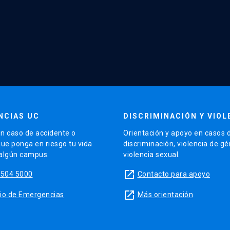
NCIAS UC
DISCRIMINACIÓN Y VIOL
n caso de accidente o
Orientación y apoyo en casos 
que ponga en riesgo tu vida
discriminación, violencia de g
 algún campus.
violencia sexual.
launch
5504 5000
Contacto para apoyo
launch
sitio de Emergencias
Más orientación