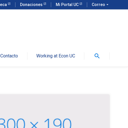
teca
Donaciones
Mi Portal UC
Correo
arrow_drop_down
search
Contacto
Working at Econ UC