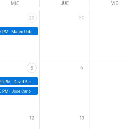
MIÉ
JUE
VIE
30
29
5 PM -
Mateo Uribe-Castro, Universidad de los Andes (Colombia)
6
5
20 PM -
David Bardey, Universidad de los Andes - CEDE
5 PM -
Jose Carlo Bermudez, UC (ME) & World Bank
12
13