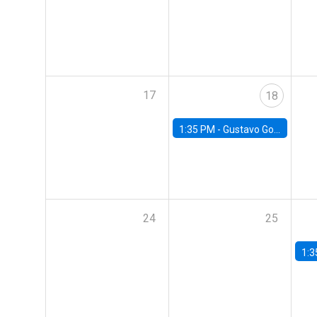
17
18
1:35 PM -
Gustavo González, Banco Central de Chile
24
25
1:3