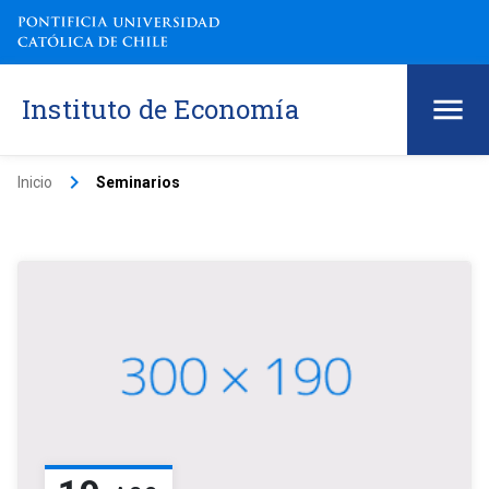
Instituto de Economía
keyboard_arrow_right
Inicio
Seminarios