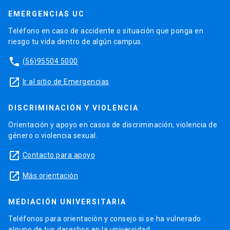
EMERGENCIAS UC
Teléfono en caso de accidente o situación que ponga en
riesgo tu vida dentro de algún campus.
phone
(56)95504 5000
launch
Ir al sitio de Emergencias
DISCRIMINACIÓN Y VIOLENCIA
Orientación y apoyo en casos de discriminación, violencia de
género o violencia sexual.
launch
Contacto para apoyo
launch
Más orientación
MEDIACIÓN UNIVERSITARIA
Teléfonos para orientación y consejo si se ha vulnerado
alguno de tus derechos en la universidad.