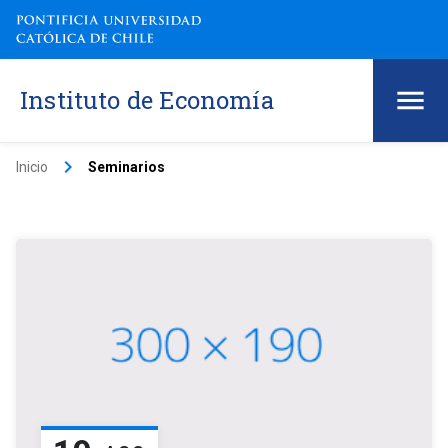
Instituto de Economía
keyboard_arrow_right
Inicio
Seminarios