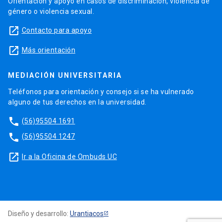
Orientación y apoyo en casos de discriminación, violencia de
género o violencia sexual.
launch
Contacto para apoyo
launch
Más orientación
MEDIACIÓN UNIVERSITARIA
Teléfonos para orientación y consejo si se ha vulnerado
alguno de tus derechos en la universidad.
phone
(56)95504 1691
phone
(56)95504 1247
launch
Ir a la Oficina de Ombuds UC
Diseño y desarrollo:
Urantiacos