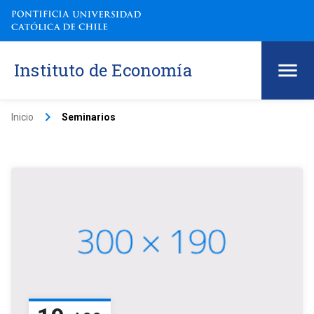
Instituto de Economía
keyboard_arrow_right
Inicio
Seminarios