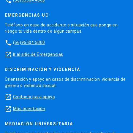
phone
EMERGENCIAS UC
Teléfono en caso de accidente o situación que ponga en
riesgo tu vida dentro de algún campus.
phone
(56)95504 5000
launch
Ir al sitio de Emergencias
DISCRIMINACIÓN Y VIOLENCIA
Orientación y apoyo en casos de discriminación, violencia de
género o violencia sexual.
launch
Contacto para apoyo
launch
Más orientación
MEDIACIÓN UNIVERSITARIA