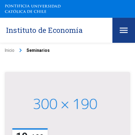
Instituto de Economía
keyboard_arrow_right
Inicio
Seminarios