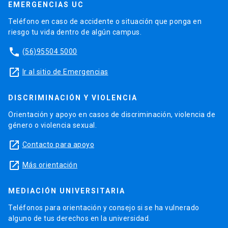
EMERGENCIAS UC
Teléfono en caso de accidente o situación que ponga en
riesgo tu vida dentro de algún campus.
phone
(56)95504 5000
launch
Ir al sitio de Emergencias
DISCRIMINACIÓN Y VIOLENCIA
Orientación y apoyo en casos de discriminación, violencia de
género o violencia sexual.
launch
Contacto para apoyo
launch
Más orientación
MEDIACIÓN UNIVERSITARIA
Teléfonos para orientación y consejo si se ha vulnerado
alguno de tus derechos en la universidad.