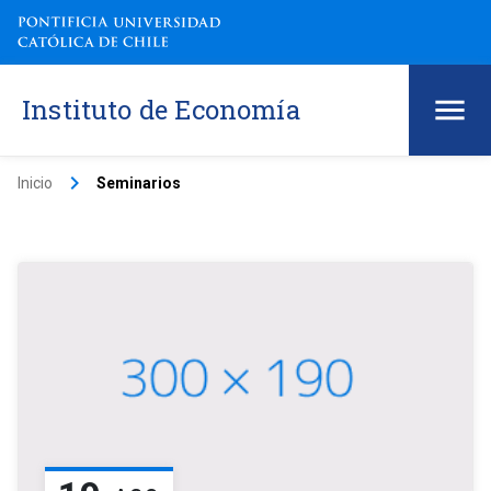
Instituto de Economía
keyboard_arrow_right
Inicio
Seminarios