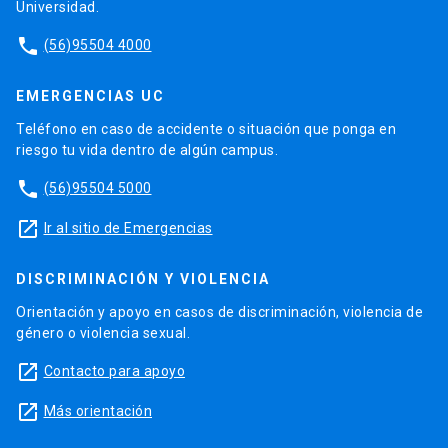
Universidad.
phone
(56)95504 4000
EMERGENCIAS UC
Teléfono en caso de accidente o situación que ponga en
riesgo tu vida dentro de algún campus.
phone
(56)95504 5000
launch
Ir al sitio de Emergencias
DISCRIMINACIÓN Y VIOLENCIA
Orientación y apoyo en casos de discriminación, violencia de
género o violencia sexual.
launch
Contacto para apoyo
launch
Más orientación