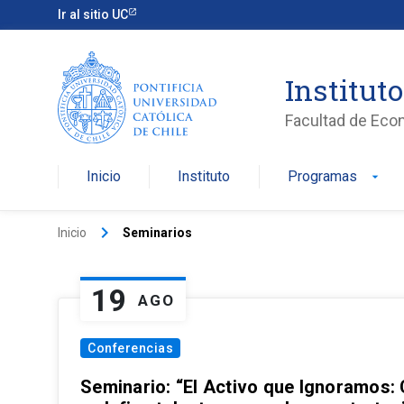
Ir al sitio UC
Institut
Facultad de Eco
Inicio
Instituto
Programas
arrow_drop_down
keyboard_arrow_right
Inicio
Seminarios
19
AGO
Conferencias
Seminario: “El Activo que Ignoramos: