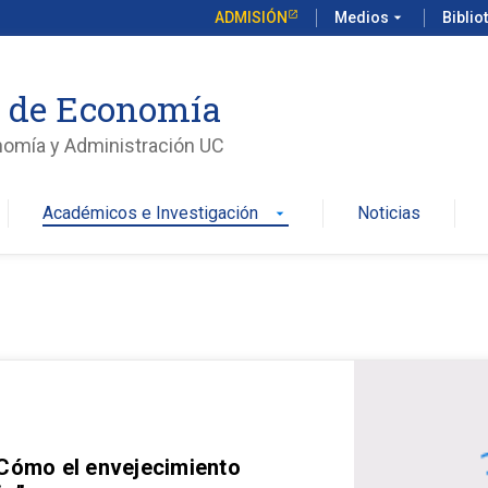
ADMISIÓN
Medios
arrow_drop_down
Biblio
o de Economía
nomía y Administración UC
Académicos e Investigación
Noticias
arrow_drop_down
 Cómo el envejecimiento