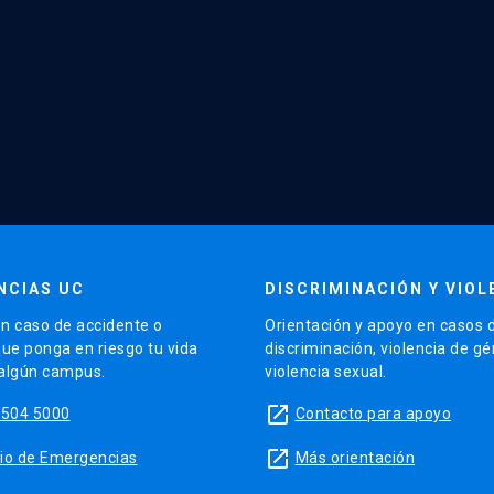
NCIAS UC
DISCRIMINACIÓN Y VIOL
n caso de accidente o
Orientación y apoyo en casos 
que ponga en riesgo tu vida
discriminación, violencia de g
 algún campus.
violencia sexual.
launch
5504 5000
Contacto para apoyo
launch
sitio de Emergencias
Más orientación