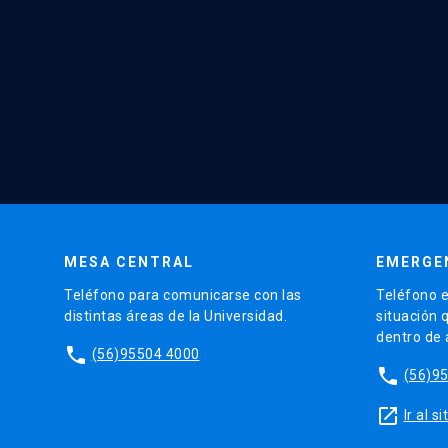
MESA CENTRAL
EMERGE
Teléfono para comunicarse con las
Teléfono e
distintas áreas de la Universidad.
situación 
dentro de
phone
(56)95504 4000
phone
(56)9
launch
Ir al 