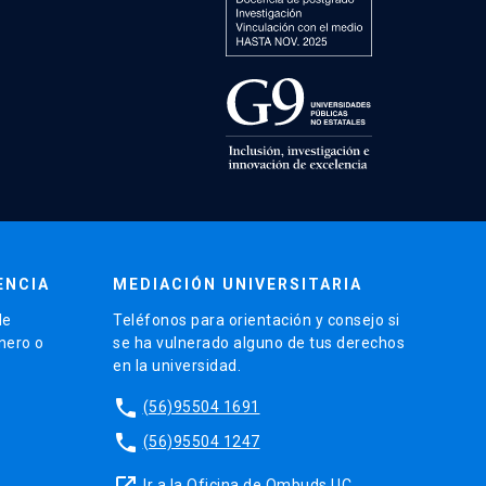
ENCIA
MEDIACIÓN UNIVERSITARIA
de
Teléfonos para orientación y consejo si
énero o
se ha vulnerado alguno de tus derechos
en la universidad.
phone
(56)95504 1691
phone
(56)95504 1247
launch
Ir a la Oficina de Ombuds UC