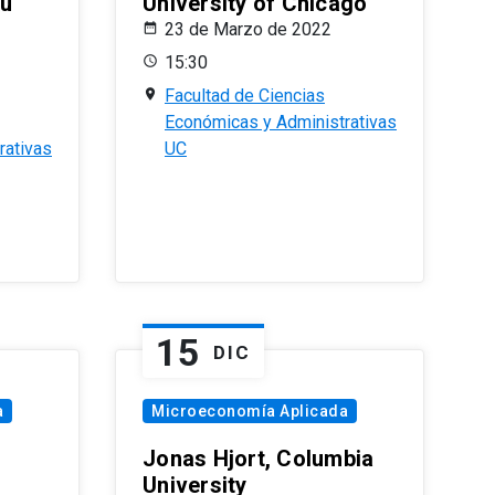
eu
University of Chicago
23 de Marzo de 2022
15:30
Facultad de Ciencias
Económicas y Administrativas
rativas
UC
15
DIC
a
Microeconomía Aplicada
Jonas Hjort, Columbia
University