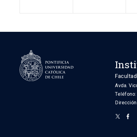
Inst
Facultad
Avda. Vic
Teléfono
Direcció