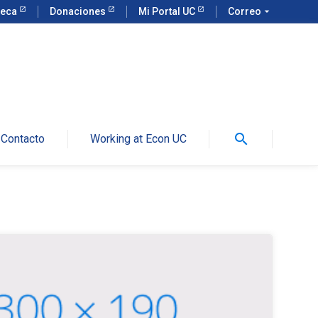
teca
Donaciones
Mi Portal UC
Correo
arrow_drop_down
search
Contacto
Working at Econ UC