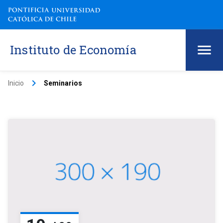
Instituto de Economía
keyboard_arrow_right
Inicio
Seminarios