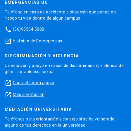
EMERGENCIAS UC
Teléfono en caso de accidente o situación que ponga en
riesgo tu vida dentro de algún campus.
phone
(56)95504 5000
launch
Ir al sitio de Emergencias
DISCRIMINACIÓN Y VIOLENCIA
Orientación y apoyo en casos de discriminación, violencia de
género o violencia sexual.
launch
Contacto para apoyo
launch
Más orientación
MEDIACIÓN UNIVERSITARIA
Teléfonos para orientación y consejo si se ha vulnerado
alguno de tus derechos en la universidad.