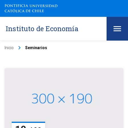
Instituto de Economía
keyboard_arrow_right
Inicio
Seminarios