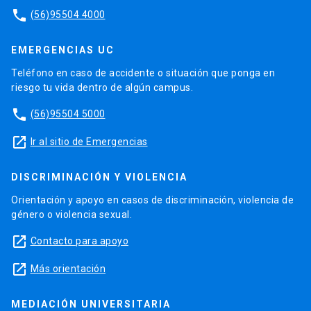
phone
(56)95504 4000
EMERGENCIAS UC
Teléfono en caso de accidente o situación que ponga en
riesgo tu vida dentro de algún campus.
phone
(56)95504 5000
launch
Ir al sitio de Emergencias
DISCRIMINACIÓN Y VIOLENCIA
Orientación y apoyo en casos de discriminación, violencia de
género o violencia sexual.
launch
Contacto para apoyo
launch
Más orientación
MEDIACIÓN UNIVERSITARIA