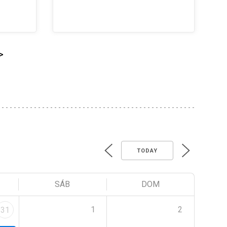
>
TODAY
SÁB
DOM
1
2
31