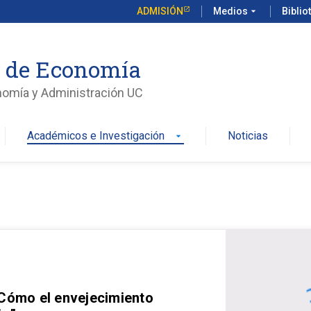
ADMISIÓN
Medios
arrow_drop_down
Biblio
o de Economía
nomía y Administración UC
Académicos e Investigación
Noticias
arrow_drop_down
 Cómo el envejecimiento