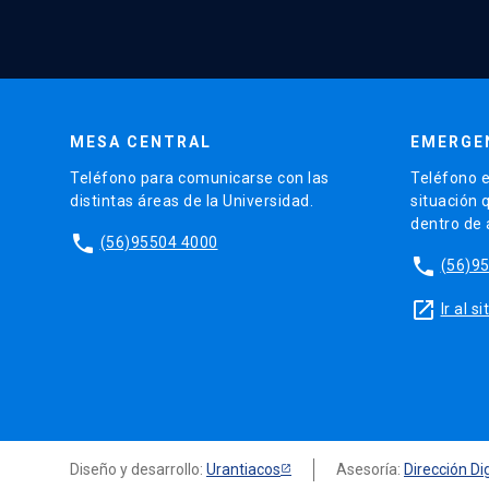
MESA CENTRAL
EMERGE
Teléfono para comunicarse con las
Teléfono e
distintas áreas de la Universidad.
situación 
dentro de
phone
(56)95504 4000
phone
(56)9
launch
Ir al 
Diseño y desarrollo:
Urantiacos
Asesoría:
Dirección Dig