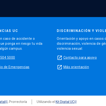
NCIAS UC
DISCRIMINACIÓN Y VIOL
n caso de accidente o
Orientación y apoyo en casos 
que ponga en riesgo tu vida
discriminación, violencia de g
 algún campus.
violencia sexual.
launch
5504 5000
Contacto para apoyo
launch
sitio de Emergencias
Más orientación
ital
, Prorrectoría
Utilizando el
Kit Digital UC