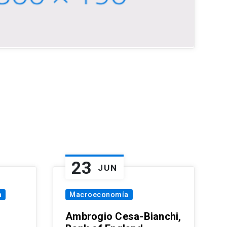
23
JUN
a
Macroeconomía
Ambrogio Cesa-Bianchi,