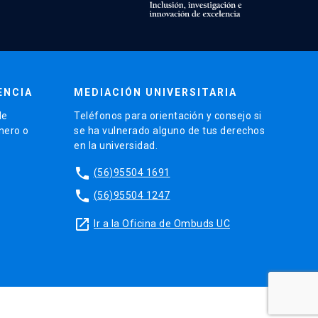
ENCIA
MEDIACIÓN UNIVERSITARIA
de
Teléfonos para orientación y consejo si
énero o
se ha vulnerado alguno de tus derechos
en la universidad.
phone
(56)95504 1691
phone
(56)95504 1247
launch
Ir a la Oficina de Ombuds UC