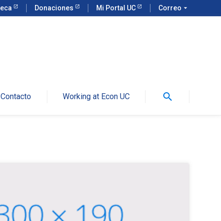
teca
Donaciones
Mi Portal UC
Correo
arrow_drop_down
search
Contacto
Working at Econ UC