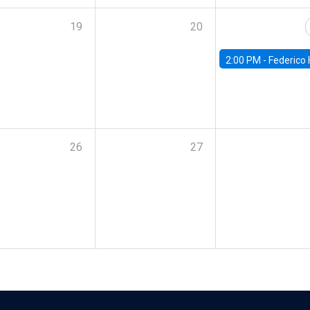
19
20
2:00 PM -
Federico Huneeus - Banco Central de C
26
27