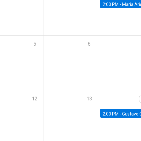
2:00 PM -
Maria Aristizabal-Ramirez, FED
5
6
12
13
2:00 PM -
Gustavo González - Banco Central d