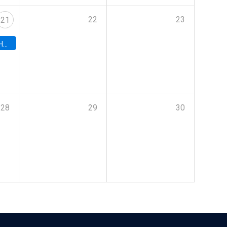
22
23
21
hile
28
29
30