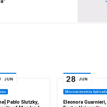
ia”
9
28
JUN
JUN
nzas
Microeconomía Aplicad
ne] Pablo Slutzky,
Eleonora Guarnieri,