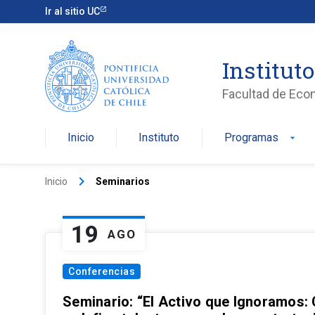
Ir al sitio UC
Institut
Facultad de Eco
Inicio
Instituto
Programas
arrow_drop_down
keyboard_arrow_right
Inicio
Seminarios
19
AGO
Conferencias
Seminario: “El Activo que Ignoramos: