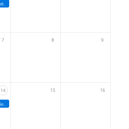
 Board
7
8
9
15
16
14
e Chile