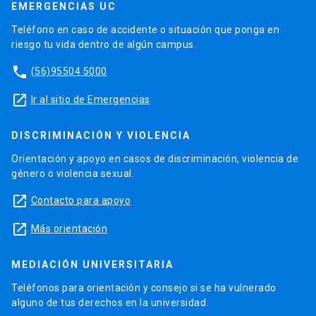
EMERGENCIAS UC
Teléfono en caso de accidente o situación que ponga en
riesgo tu vida dentro de algún campus.
phone
(56)95504 5000
launch
Ir al sitio de Emergencias
DISCRIMINACIÓN Y VIOLENCIA
Orientación y apoyo en casos de discriminación, violencia de
género o violencia sexual.
launch
Contacto para apoyo
launch
Más orientación
MEDIACIÓN UNIVERSITARIA
Teléfonos para orientación y consejo si se ha vulnerado
alguno de tus derechos en la universidad.