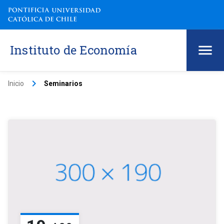
Instituto de Economía
keyboard_arrow_right
Inicio
Seminarios