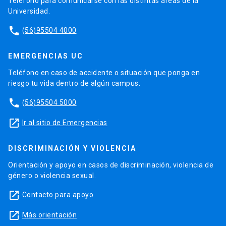
Teléfono para comunicarse con las distintas áreas de la
Universidad.
phone
(56)95504 4000
EMERGENCIAS UC
Teléfono en caso de accidente o situación que ponga en
riesgo tu vida dentro de algún campus.
phone
(56)95504 5000
launch
Ir al sitio de Emergencias
DISCRIMINACIÓN Y VIOLENCIA
Orientación y apoyo en casos de discriminación, violencia de
género o violencia sexual.
launch
Contacto para apoyo
launch
Más orientación