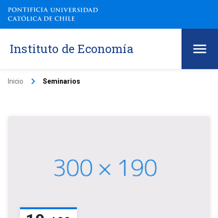
Instituto de Economía
keyboard_arrow_right
Inicio
Seminarios