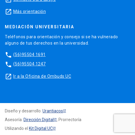
launch
Más orientación
MEDIACIÓN UNIVERSITARIA
Teléfonos para orientación y consejo si se ha vulnerado
alguno de tus derechos en la universidad.
phone
(56)95504 1691
phone
(56)95504 1247
launch
Ir a la Oficina de Ombuds UC
Diseño y desarrollo:
Urantiacos
Asesoría:
Dirección Digital
, Prorrectoría
Utilizando el
Kit Digital UC