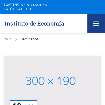
Instituto de Economía
keyboard_arrow_right
Inicio
Seminarios