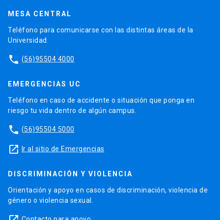
MESA CENTRAL
Teléfono para comunicarse con las distintas áreas de la
Universidad.
phone
(56)95504 4000
EMERGENCIAS UC
Teléfono en caso de accidente o situación que ponga en
riesgo tu vida dentro de algún campus.
phone
(56)95504 5000
launch
Ir al sitio de Emergencias
DISCRIMINACIÓN Y VIOLENCIA
Orientación y apoyo en casos de discriminación, violencia de
género o violencia sexual.
launch
Contacto para apoyo