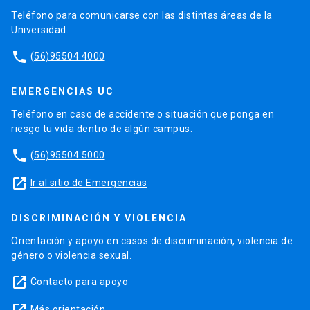
Teléfono para comunicarse con las distintas áreas de la
Universidad.
phone
(56)95504 4000
EMERGENCIAS UC
Teléfono en caso de accidente o situación que ponga en
riesgo tu vida dentro de algún campus.
phone
(56)95504 5000
launch
Ir al sitio de Emergencias
DISCRIMINACIÓN Y VIOLENCIA
Orientación y apoyo en casos de discriminación, violencia de
género o violencia sexual.
launch
Contacto para apoyo
Más orientación