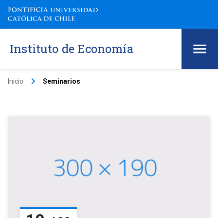
Instituto de Economía
keyboard_arrow_right
Inicio
Seminarios