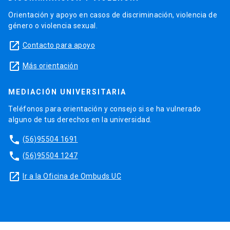
Orientación y apoyo en casos de discriminación, violencia de
género o violencia sexual.
launch
Contacto para apoyo
launch
Más orientación
MEDIACIÓN UNIVERSITARIA
Teléfonos para orientación y consejo si se ha vulnerado
alguno de tus derechos en la universidad.
phone
(56)95504 1691
phone
(56)95504 1247
launch
Ir a la Oficina de Ombuds UC