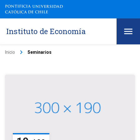
Instituto de Economía
keyboard_arrow_right
Inicio
Seminarios