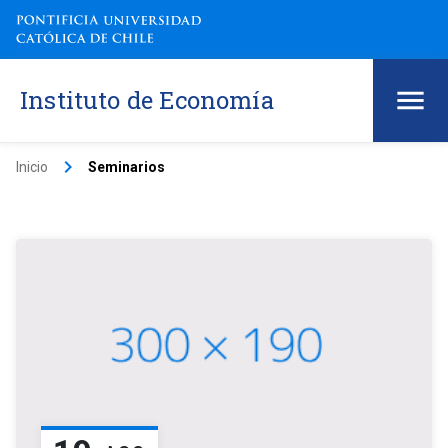
Instituto de Economía
keyboard_arrow_right
Inicio
Seminarios