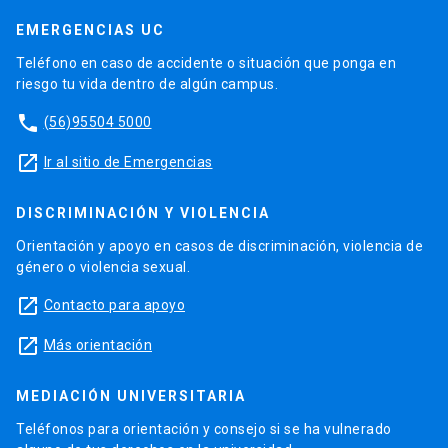
EMERGENCIAS UC
Teléfono en caso de accidente o situación que ponga en
riesgo tu vida dentro de algún campus.
phone
(56)95504 5000
launch
Ir al sitio de Emergencias
DISCRIMINACIÓN Y VIOLENCIA
Orientación y apoyo en casos de discriminación, violencia de
género o violencia sexual.
launch
Contacto para apoyo
launch
Más orientación
MEDIACIÓN UNIVERSITARIA
Teléfonos para orientación y consejo si se ha vulnerado