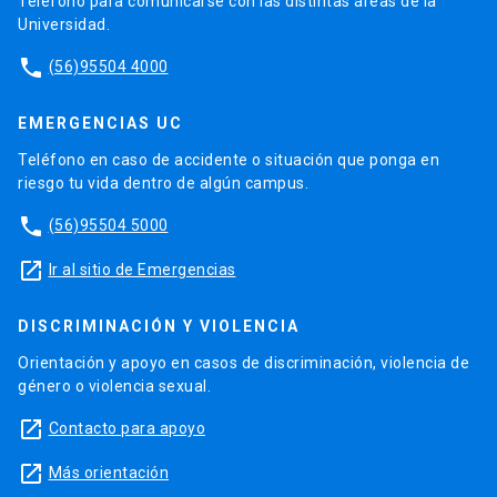
Teléfono para comunicarse con las distintas áreas de la
Universidad.
phone
(56)95504 4000
EMERGENCIAS UC
Teléfono en caso de accidente o situación que ponga en
riesgo tu vida dentro de algún campus.
phone
(56)95504 5000
launch
Ir al sitio de Emergencias
DISCRIMINACIÓN Y VIOLENCIA
Orientación y apoyo en casos de discriminación, violencia de
género o violencia sexual.
launch
Contacto para apoyo
launch
Más orientación