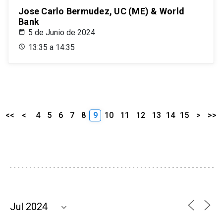
Jose Carlo Bermudez, UC (ME) & World
Bank
5 de Junio de 2024
13:35 a 14:35
<<
<
4
5
6
7
8
9
10
11
12
13
14
15
>
>>