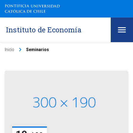
Instituto de Economía
keyboard_arrow_right
Inicio
Seminarios