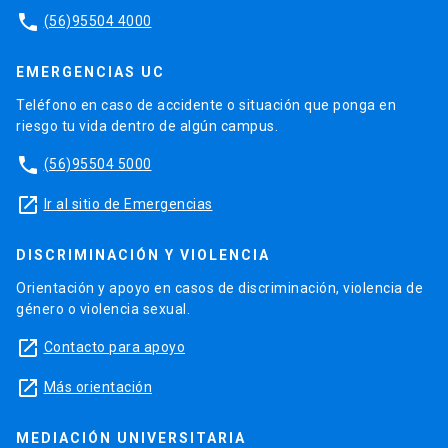
phone
(56)95504 4000
EMERGENCIAS UC
Teléfono en caso de accidente o situación que ponga en
riesgo tu vida dentro de algún campus.
phone
(56)95504 5000
launch
Ir al sitio de Emergencias
DISCRIMINACIÓN Y VIOLENCIA
Orientación y apoyo en casos de discriminación, violencia de
género o violencia sexual.
launch
Contacto para apoyo
launch
Más orientación
MEDIACIÓN UNIVERSITARIA