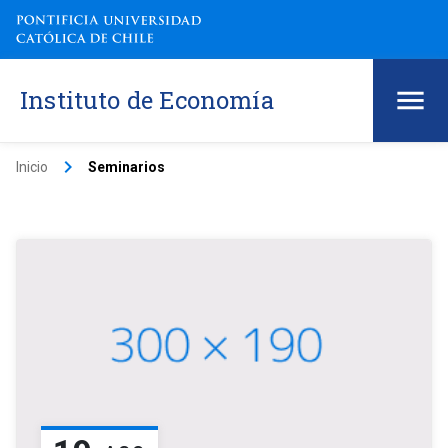
Instituto de Economía
keyboard_arrow_right
Inicio
Seminarios