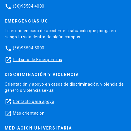
phone
(56)95504 4000
EMERGENCIAS UC
Teléfono en caso de accidente o situación que ponga en
riesgo tu vida dentro de algún campus.
phone
(56)95504 5000
launch
Ir al sitio de Emergencias
DISCRIMINACIÓN Y VIOLENCIA
Orientación y apoyo en casos de discriminación, violencia de
género o violencia sexual.
launch
Contacto para apoyo
launch
Más orientación
MEDIACIÓN UNIVERSITARIA