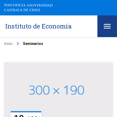
Instituto de Economía
keyboard_arrow_right
Inicio
Seminarios