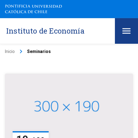
Instituto de Economía
keyboard_arrow_right
Inicio
Seminarios