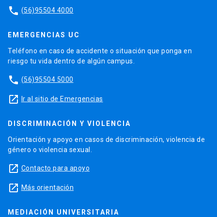
phone
(56)95504 4000
EMERGENCIAS UC
Teléfono en caso de accidente o situación que ponga en
riesgo tu vida dentro de algún campus.
phone
(56)95504 5000
launch
Ir al sitio de Emergencias
DISCRIMINACIÓN Y VIOLENCIA
Orientación y apoyo en casos de discriminación, violencia de
género o violencia sexual.
launch
Contacto para apoyo
launch
Más orientación
MEDIACIÓN UNIVERSITARIA