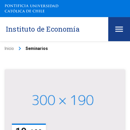
Instituto de Economía
keyboard_arrow_right
Inicio
Seminarios