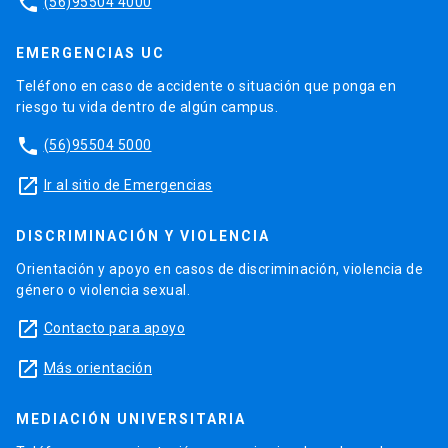
phone
(56)95504 4000
EMERGENCIAS UC
Teléfono en caso de accidente o situación que ponga en
riesgo tu vida dentro de algún campus.
phone
(56)95504 5000
launch
Ir al sitio de Emergencias
DISCRIMINACIÓN Y VIOLENCIA
Orientación y apoyo en casos de discriminación, violencia de
género o violencia sexual.
launch
Contacto para apoyo
launch
Más orientación
MEDIACIÓN UNIVERSITARIA