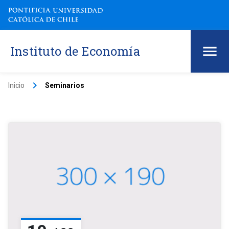
Instituto de Economía
keyboard_arrow_right
Inicio
Seminarios