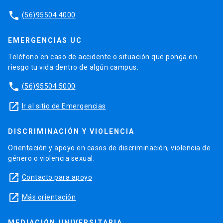
phone
(56)95504 4000
EMERGENCIAS UC
Teléfono en caso de accidente o situación que ponga en
riesgo tu vida dentro de algún campus.
phone
(56)95504 5000
launch
Ir al sitio de Emergencias
DISCRIMINACIÓN Y VIOLENCIA
Orientación y apoyo en casos de discriminación, violencia de
género o violencia sexual.
launch
Contacto para apoyo
launch
Más orientación
MEDIACIÓN UNIVERSITARIA