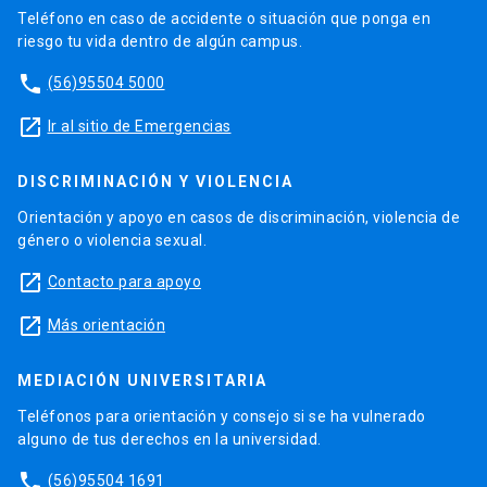
Teléfono en caso de accidente o situación que ponga en
riesgo tu vida dentro de algún campus.
phone
(56)95504 5000
launch
Ir al sitio de Emergencias
DISCRIMINACIÓN Y VIOLENCIA
Orientación y apoyo en casos de discriminación, violencia de
género o violencia sexual.
launch
Contacto para apoyo
launch
Más orientación
MEDIACIÓN UNIVERSITARIA
Teléfonos para orientación y consejo si se ha vulnerado
alguno de tus derechos en la universidad.
phone
(56)95504 1691