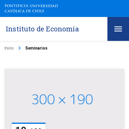
Instituto de Economía
keyboard_arrow_right
Inicio
Seminarios