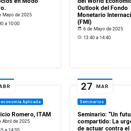
cios en Modo
del World Economi
ro.
Outlook del Fondo
Monetario Internac
e Mayo de 2025
(FMI)
00 a 10:00
6 de Mayo de 2025
13:40 a 14:40
27
ABR
MAR
oeconomía Aplicada
Seminarios
icio Romero, ITAM
Seminario: “Un futu
compartido: La urg
e Abril de 2025
de actuar contra el
35 a 14:30