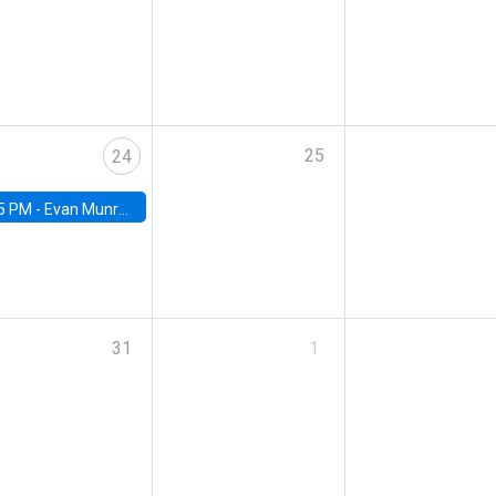
25
24
5 PM -
Evan Munro, Neyman Visiting Assistant Professor in the Department of Statistics at UC Berkeley
31
1