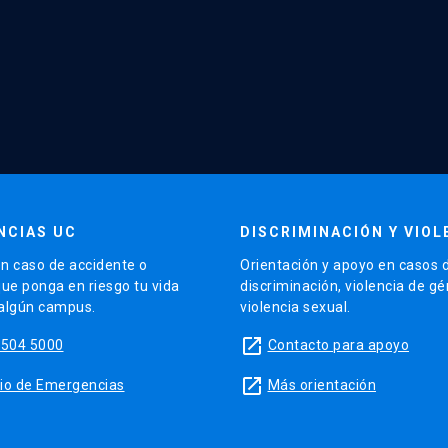
NCIAS UC
DISCRIMINACIÓN Y VIOL
n caso de accidente o
Orientación y apoyo en casos 
que ponga en riesgo tu vida
discriminación, violencia de g
 algún campus.
violencia sexual.
launch
5504 5000
Contacto para apoyo
launch
sitio de Emergencias
Más orientación