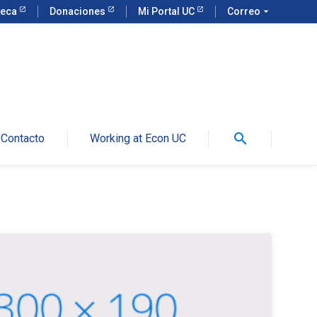
teca
Donaciones
Mi Portal UC
Correo
arrow_drop_down
search
Contacto
Working at Econ UC