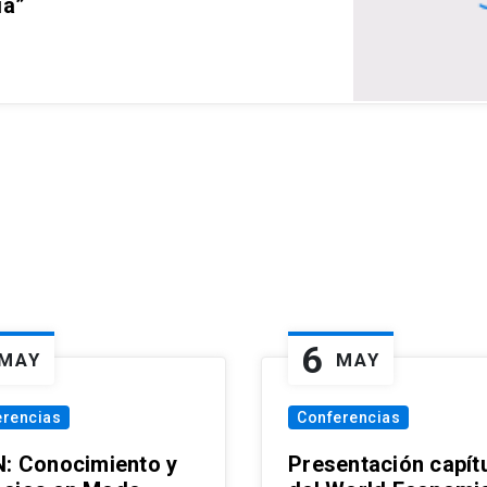
ia”
6
MAY
MAY
erencias
Conferencias
N: Conocimiento y
Presentación capít