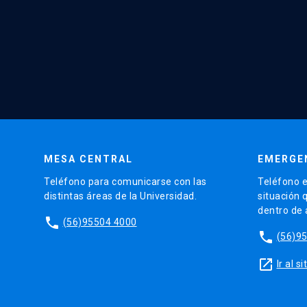
MESA CENTRAL
EMERGE
Teléfono para comunicarse con las
Teléfono e
distintas áreas de la Universidad.
situación 
dentro de
phone
(56)95504 4000
phone
(56)9
launch
Ir al 