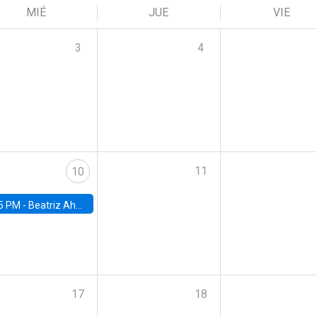
MIÉ
JUE
VIE
3
4
11
10
5 PM -
Beatriz Ahumada, PhD candidate, Universidad de Pittsburgh
17
18