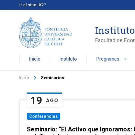
Ir al sitio UC
Institut
Facultad de Eco
Inicio
Instituto
Programas
arrow_drop_down
keyboard_arrow_right
Inicio
Seminarios
19
AGO
Conferencias
Seminario: “El Activo que Ignoramos: