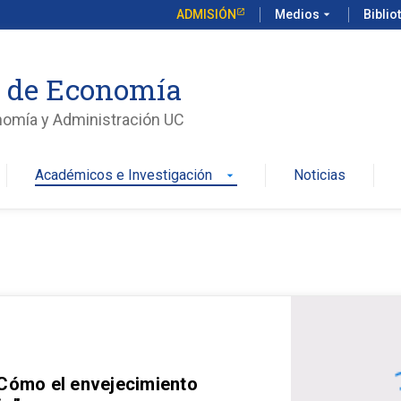
ADMISIÓN
Medios
arrow_drop_down
Biblio
o de Economía
nomía y Administración UC
Académicos e Investigación
Noticias
arrow_drop_down
 Cómo el envejecimiento