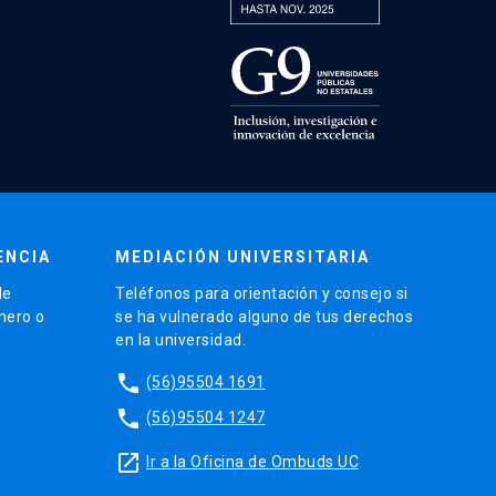
ENCIA
MEDIACIÓN UNIVERSITARIA
de
Teléfonos para orientación y consejo si
énero o
se ha vulnerado alguno de tus derechos
en la universidad.
phone
(56)95504 1691
phone
(56)95504 1247
launch
Ir a la Oficina de Ombuds UC