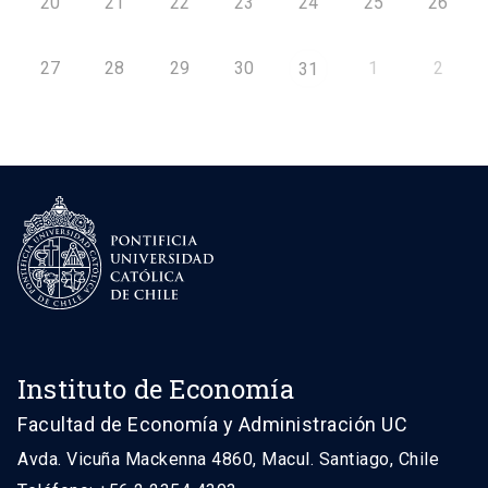
20
21
22
23
24
25
26
27
28
29
30
1
2
31
Instituto de Economía
Facultad de Economía y Administración UC
Avda. Vicuña Mackenna 4860, Macul. Santiago, Chile