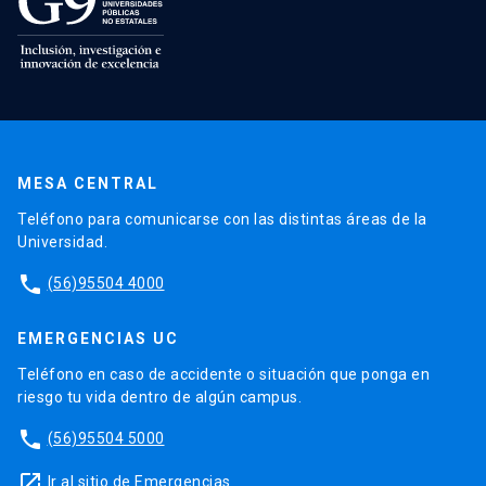
MESA CENTRAL
Teléfono para comunicarse con las distintas áreas de la
Universidad.
phone
(56)95504 4000
EMERGENCIAS UC
Teléfono en caso de accidente o situación que ponga en
riesgo tu vida dentro de algún campus.
phone
(56)95504 5000
launch
Ir al sitio de Emergencias