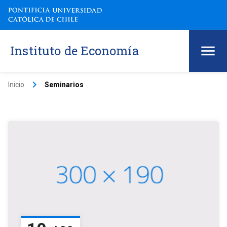
Instituto de Economía
keyboard_arrow_right
Inicio
Seminarios