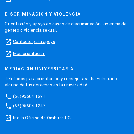
DISCRIMINACIÓN Y VIOLENCIA
Orientación y apoyo en casos de discriminación, violencia de
género o violencia sexual.
launch
Contacto para apoyo
launch
Más orientación
MEDIACIÓN UNIVERSITARIA
Teléfonos para orientación y consejo si se ha vulnerado
alguno de tus derechos en la universidad.
phone
(56)95504 1691
phone
(56)95504 1247
launch
Ir a la Oficina de Ombuds UC