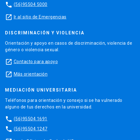
phone
(56)95504 5000
launch
Ir al sitio de Emergencias
DISCRIMINACIÓN Y VIOLENCIA
Orientación y apoyo en casos de discriminación, violencia de
género o violencia sexual.
launch
Contacto para apoyo
launch
Más orientación
MEDIACIÓN UNIVERSITARIA
Teléfonos para orientación y consejo si se ha vulnerado
alguno de tus derechos en la universidad.
phone
(56)95504 1691
phone
(56)95504 1247