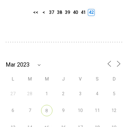
<<
<
37
38
39
40
41
42
L
M
M
J
V
S
D
27
28
1
2
3
4
5
6
7
9
10
11
12
8