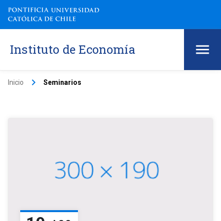
Instituto de Economía
keyboard_arrow_right
Inicio
Seminarios